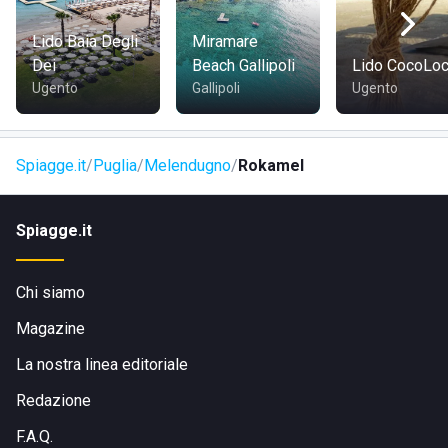
Lido Baia Degli
Miramare
Dei
Beach Gallipoli
Lido CocoLo
Ugento
Gallipoli
Ugento
Spiagge.it
Puglia
Melendugno
Rokamel
Spiagge.it
Chi siamo
Magazine
La nostra linea editoriale
Redazione
F.A.Q.