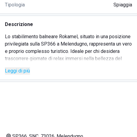
Tipologia
Spiaggia
Descrizione
Lo stabilimento balneare Rokamel, situato in una posizione
privilegiata sulla SP366 a Melendugno, rappresenta un vero
e proprio complesso turistico. Ideale per chi desidera
trascorrere giornate di relax immersi nella bellezza del
litorale salentino, il lido offre tutto il necessario per una
Leggi di più
vacanza indimenticabile.
SERVIZI
Ristorante con specialità locali e piatti freschi
Bar per gustare bevande rinfrescanti e snack
Parcheggio riservato per la comodità degli ospiti
Spiaggia con sabbia fine e acque cristalline
SP366, SNC, 73026, Melendugno