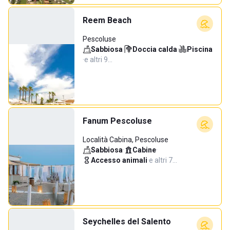
Reem Beach
Pescoluse
Sabbiosa
·
Doccia calda
·
Piscina
·
e altri 9…
Fanum Pescoluse
Località Cabina, Pescoluse
Sabbiosa
·
Cabine
·
Accesso animali
·
e altri 7…
Seychelles del Salento