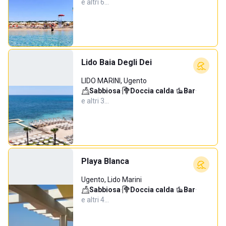
e altri 6…
Lido Baia Degli Dei
LIDO MARINI, Ugento
Sabbiosa
·
Doccia calda
·
Bar
·
e altri 3…
Playa Blanca
Ugento, Lido Marini
Sabbiosa
·
Doccia calda
·
Bar
·
e altri 4…