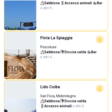
Sabbiosa
·
Accesso animali
·
Bar
·
e altri 9…
Flota La Spiaggia
Pescoluse
Sabbiosa
·
Doccia calda
·
Bar
·
e altri 4…
Lido Coiba
San Foca, Melendugno
Sabbiosa
·
Doccia calda
·
Accesso animali
·
e altri 6…