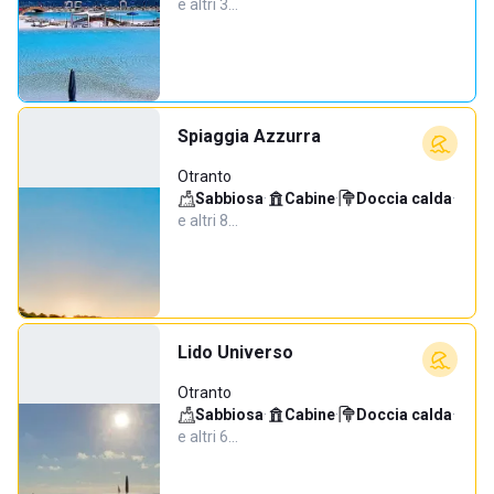
e altri 3…
Spiaggia Azzurra
Otranto
Sabbiosa
·
Cabine
·
Doccia calda
·
e altri 8…
Lido Universo
Otranto
Sabbiosa
·
Cabine
·
Doccia calda
·
e altri 6…