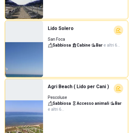
Lido Solero
San Foca
Sabbiosa
·
Cabine
·
Bar
·
e altri 6…
Agri Beach ( Lido per Cani )
Pescoluse
Sabbiosa
·
Accesso animali
·
Bar
·
e altri 6…