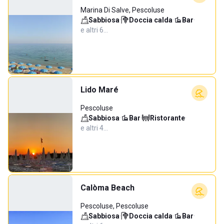
Marina Di Salve, Pescoluse
Sabbiosa
·
Doccia calda
·
Bar
·
e altri 6…
Lido Maré
Pescoluse
Sabbiosa
·
Bar
·
Ristorante
·
e altri 4…
Calòma Beach
Pescoluse, Pescoluse
Sabbiosa
·
Doccia calda
·
Bar
·