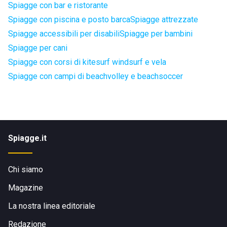
Spiagge con bar e ristorante
Spiagge con piscina e posto barca
Spiagge attrezzate
Spiagge accessibili per disabili
Spiagge per bambini
Spiagge per cani
Spiagge con corsi di kitesurf windsurf e vela
Spiagge con campi di beachvolley e beachsoccer
Spiagge.it
Chi siamo
Magazine
La nostra linea editoriale
Redazione