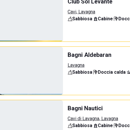
Club Sol Levante
Cavi, Lavagna
Sabbiosa
·
Cabine
·
Docci
Bagni Aldebaran
Lavagna
Sabbiosa
·
Doccia calda
·
Bagni Nautici
Cavi di Lavagna, Lavagna
Sabbiosa
·
Cabine
·
Docci