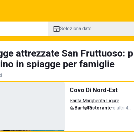
Seleziona date
gge attrezzate San Fruttuoso: p
tino in spiagge per famiglie
ti
Covo Di Nord-Est
Santa Margherita Ligure
Bar
·
Ristorante
·
e altri 4…