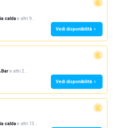
a calda
·
e altri 9…
Vedi disponibilità
Bar
·
e altri 2…
Vedi disponibilità
a calda
·
e altri 13…