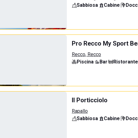
Sabbiosa
·
Cabine
·
Docci
Pro Recco My Sport B
Recco, Recco
Piscina
·
Bar
·
Ristorante
Il Porticciolo
Rapallo
Sabbiosa
·
Cabine
·
Docci