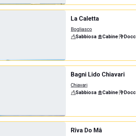
La Caletta
Bogliasco
Sabbiosa
·
Cabine
·
Docci
Bagni Lido Chiavari
Chiavari
Sabbiosa
·
Cabine
·
Docci
Rîva Do Mâ