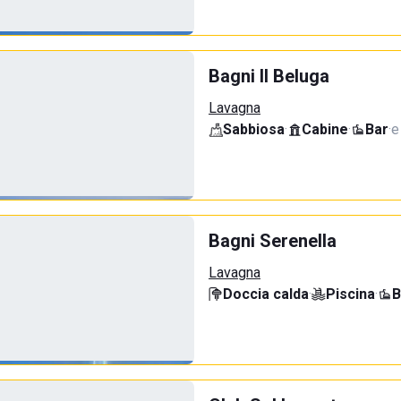
Bagni Il Beluga
Lavagna
Sabbiosa
·
Cabine
·
Bar
·
e
Bagni Serenella
Lavagna
Doccia calda
·
Piscina
·
B