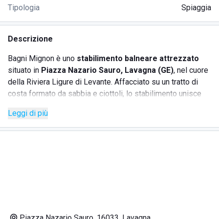
Tipologia
Spiaggia
Descrizione
Bagni Mignon è uno
stabilimento balneare attrezzato
situato in
Piazza Nazario Sauro, Lavagna (GE)
, nel cuore
della Riviera Ligure di Levante. Affacciato su un tratto di
costa formato da sabbia e ciottoli, lo stabilimento unisce
semplicità e comfort, offrendo
servizi curati e un
Leggi di più
ambiente rilassante
, ideale per
famiglie, coppie e
gruppi di amici.
La struttura dispone di una
zona interna con bar e cucina
e di una splendida
terrazza vista mare
. Il ristorante è
aperto a pranzo e cena, con possibilità di
menù speciali e
serate a tema
. Su richiesta è possibile organizzare
feste
private ed eventi
, rendendo Bagni Mignon una location
perfetta per vivere il mare in ogni momento della giornata.
Piazza Nazario Sauro, 16033, Lavagna