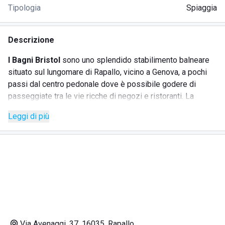
Tipologia
Spiaggia
Descrizione
I Bagni Bristol
sono uno splendido stabilimento balneare
situato sul lungomare di Rapallo, vicino a Genova, a pochi
passi dal centro pedonale dove è possibile godere di
passeggiate tra le vie ricche di negozi e ristoranti. La
località, una delle più famose del
Golfo di Tigullio
, offre
Leggi di più
uno scorcio unico e incantevole, con acqua cristallina e
sabbia finissima che saprà conquistare clienti di tutte le
età. Gestiti storicamente da una famiglia locale, con
un'esperienza che parte dal 1940 e giunta alla quarta
generazione, i Bagni Bristol garantiscono un clima familiare
e numerosi servizi per un'esperienza di comfort e relax.
SERVIZI
Via Avenaggi, 37, 16035, Rapallo