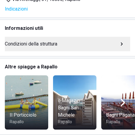
Indicazioni
Noleggio ombrelloni e lettini
Wifi gratuito su tutta la spiaggia
Noleggio cabine spogliatoio
Informazioni utili
Noleggio pedalò, kayak e canoe
Docce e servizi con acqua calda e phon
Condizioni della struttura
Servizio di primo soccorso e salvataggio
Campo di waterpolo
Sala giochi
Altre spiagge a Rapallo
Bar e ristorante con pietanze di pesce fresco e
specialità locali
Istruttori di sub e nuoto con corsi specializzati
ö Magazin
DOVE SI TROVA BAGNI BRISTOL
Bagni San
Il Porticciolo
Michele
Bagni Pagana
I Bagni Bristol si trovano in Via Avenaggi 37, 16035 Rapallo,
Rapallo
Rapallo
Rapallo
lungo il pittoresco lungomare della città. Rapallo, famosa
per il suo fascino e la bellezza del paesaggio, si affaccia