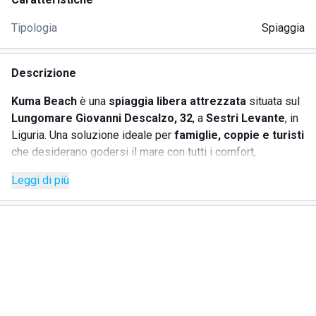
Tipologia
Spiaggia
Descrizione
Kuma Beach
è una
spiaggia libera attrezzata
situata sul
Lungomare Giovanni Descalzo, 32
, a
Sestri Levante
, in
Liguria. Una soluzione ideale per
famiglie, coppie e turisti
che desiderano godersi il mare con tutti i comfort,
mantenendo la libertà tipica delle spiagge libere.
Leggi di più
La struttura è molto apprezzata per l’ottima accoglienza, la
cura degli spazi e l’atmosfera rilassata. La disponibilità del
personale e la qualità dei servizi offerti rendono Kuma
Beach una delle spiagge più consigliate di Sestri Levante.
SERVIZI OFFERTI