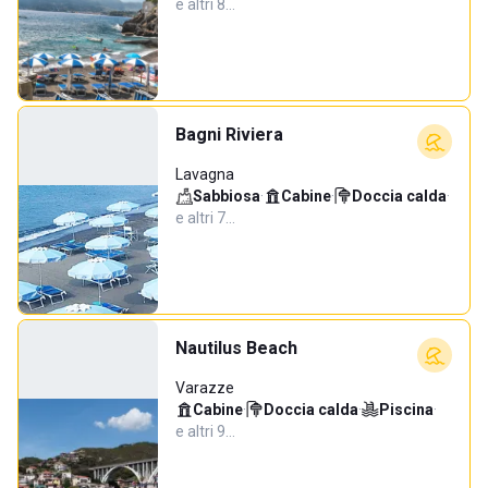
e altri 8…
Bagni Riviera
Lavagna
Sabbiosa
·
Cabine
·
Doccia calda
·
e altri 7…
Nautilus Beach
Varazze
Cabine
·
Doccia calda
·
Piscina
·
e altri 9…