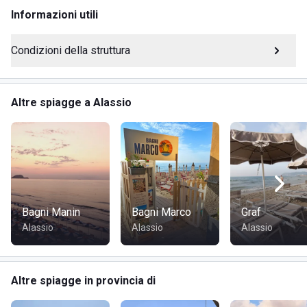
Capanni in canne africane
Informazioni utili
Area giochi per bambini
Accesso agevolato per disabili
Condizioni della struttura
Bar con aperitivi e menu leggero
Noleggio canoe
Connessione WiFi
Altre spiagge a Alassio
Docce calde
Servizio animazione
DOVE SI TROVA BAGNI SERRE
I Bagni Serre si trovano sulla
Passeggiata Angelo
Bagni Manin
Bagni Marco
Graf
Ciccione, 41
ad Alassio, in provincia di Savona. Situati in
Alassio
Alassio
Alassio
una delle zone più suggestive della riviera ligure, offrono ai
visitatori un’esperienza unica immersa in un contesto
naturale affascinante.
Altre spiagge in provincia di