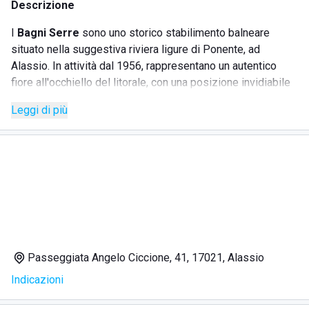
Descrizione
I
Bagni Serre
sono uno storico stabilimento balneare
situato nella suggestiva riviera ligure di Ponente, ad
Alassio. In attività dal 1956, rappresentano un autentico
fiore all'occhiello del litorale, con una posizione invidiabile
perfetta per ammirare romantici tramonti. Offrono giorni di
Leggi di più
vacanza indimenticabili grazie alla loro spiaggia di sabbia
finissima, lettini e ombrelloni colorati, e i caratteristici
capanni in canne africane. La struttura è ideale per famiglie
grazie al mare poco profondo e un’area giochi per bambini
seguiti da personale specializzato. Completano l'offerta un
bar che serve aperitivi, bibite e pasti leggeri, e servizi
come noleggio canoe, WiFi, docce calde e animazione.
Passeggiata Angelo Ciccione, 41, 17021, Alassio
SERVIZI
Indicazioni
Noleggio lettini e ombrelloni