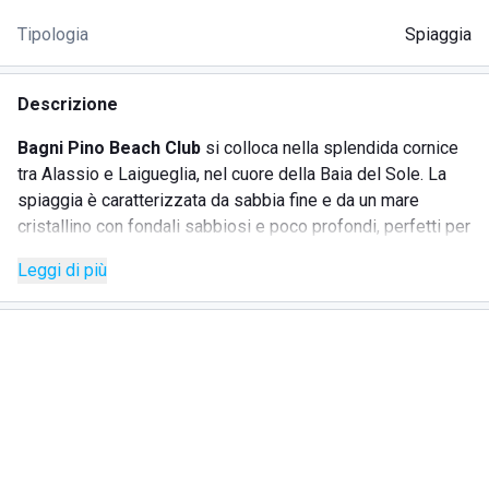
Tipologia
Spiaggia
Descrizione
Bagni Pino Beach Club
si colloca nella splendida cornice
tra Alassio e Laigueglia, nel cuore della Baia del Sole. La
spiaggia è caratterizzata da sabbia fine e da un mare
cristallino con fondali sabbiosi e poco profondi, perfetti per
il gioco e il relax dei bambini, così come per bagni
Leggi di più
rigeneranti anche per nuotatori meno esperti. Modernità e
sostenibilità sono due elementi chiave del nostro
stabilimento:
SERVIZI
Plastic free e utilizzo di materiali eco-compatibili
Borsellino elettronico per pagamenti digitali e gestione