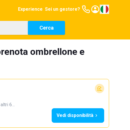
Experience
Sei un gestore?
Cerca
 prenota ombrellone e
 altri 6…
Vedi disponibilità