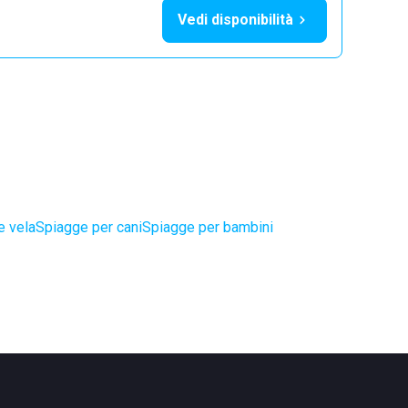
Vedi disponibilità
e vela
Spiagge per cani
Spiagge per bambini