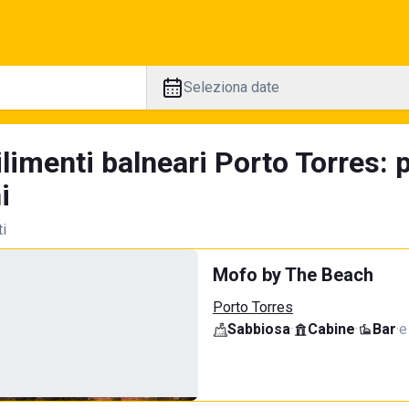
Seleziona date
ilimenti balneari Porto Torres:
i
ti
Mofo by The Beach
Porto Torres
Sabbiosa
·
Cabine
·
Bar
·
e