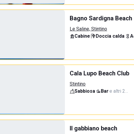
Bagno Sardigna Beach
Le Saline, Stintino
Cabine
·
Doccia calda
·
A
Cala Lupo Beach Club
Stintino
Sabbiosa
·
Bar
·
e altri 2…
Il gabbiano beach