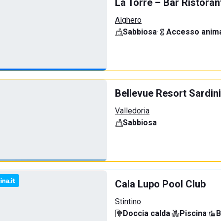
La Torre – Bar Ristoran
Alghero
Sabbiosa
·
Accesso anima
Bellevue Resort Sardinia
Valledoria
Sabbiosa
Cala Lupo Pool Club
Stintino
Doccia calda
·
Piscina
·
B