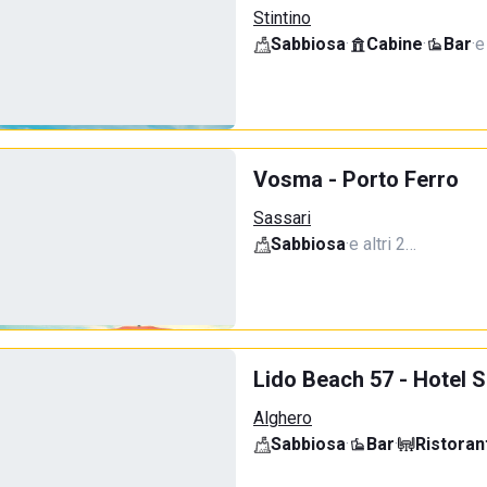
Stintino
Sabbiosa
·
Cabine
·
Bar
·
e
Vosma - Porto Ferro
Sassari
Sabbiosa
·
e altri 2…
Lido Beach 57 - Hotel 
Alghero
Sabbiosa
·
Bar
·
Ristoran