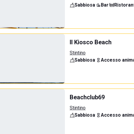
Sabbiosa
·
Bar
·
Ristoran
Il Kiosco Beach
Stintino
Sabbiosa
·
Accesso anima
Beachclub69
Stintino
Sabbiosa
·
Accesso anima