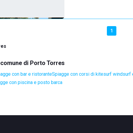
1
res
l comune di Porto Torres
agge con bar e ristorante
Spiagge con corsi di kitesurf windsurf 
gge con piscina e posto barca