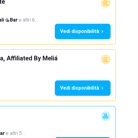
te
li
·
Bar
·
e altri 6…
Vedi disponibilità
, Affiliated By Meliá
Vedi disponibilità
ar
·
e altri 5…