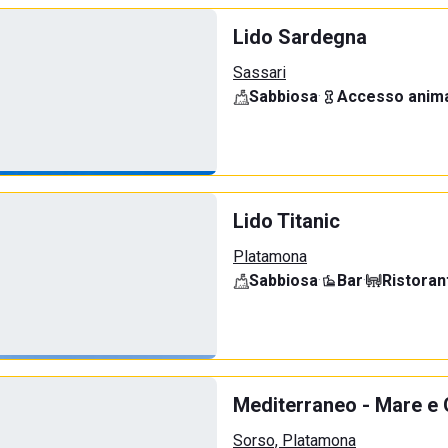
Lido Sardegna
Sassari
Sabbiosa
·
Accesso anima
Lido Titanic
Platamona
Sabbiosa
·
Bar
·
Ristoran
Mediterraneo - Mare e
Sorso, Platamona