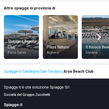
Altre spiagge in provincia di
COME RAGGIUNGERE ARYA BEACH CLUB
In Auto:
Da Olbia, prendere la SS125 in direzione San
Teodoro. Seguire le indicazioni per Via G. D'annunzio.
Shardana Beach
In Bus:
Da Olbia, prendere un autobus in direzione San
Club
Playa Natural
Il Kiosco Bea
Teodoro. Scendere alla fermata più vicina a Via G.
Porto Cervo
Alghero
Stintino
D'annunzio e proseguire a piedi fino allo stabilimento.
In Aereo:
L'aeroporto più vicino è Olbia Costa Smeralda.
Spiagge.it
Sardegna
San Teodoro
Arya Beach Club
Da lì, è possibile prendere un taxi o noleggiare un'auto per
raggiungere Arya Beach Club seguendo le indicazioni sopra
riportate per l'auto.
Spiagge.it è una soluzione Spiagge Srl
Società del
Gruppo Zucchetti
Spiagge.it