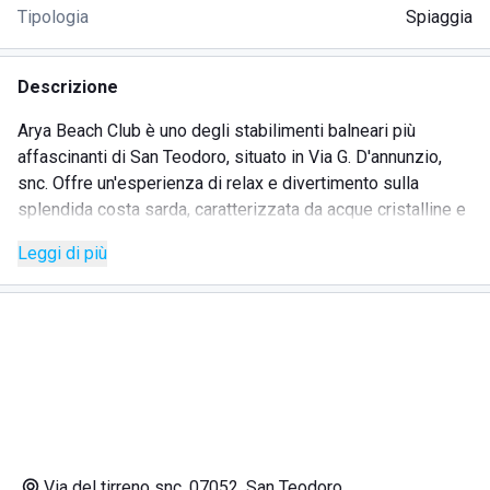
Tipologia
Spiaggia
Descrizione
Arya Beach Club è uno degli stabilimenti balneari più
affascinanti di San Teodoro, situato in Via G. D'annunzio,
snc. Offre un'esperienza di relax e divertimento sulla
splendida costa sarda, caratterizzata da acque cristalline e
sabbia finissima. Questo stabilimento è il luogo ideale per
Leggi di più
trascorrere una giornata indimenticabile al mare, godendo di
tutti i comfort e i servizi pensati per voi.
SERVIZI
Spiaggia attrezzata con lettini e ombrelloni
Docce e servizi igienici
Area relax
Via del tirreno snc, 07052, San Teodoro