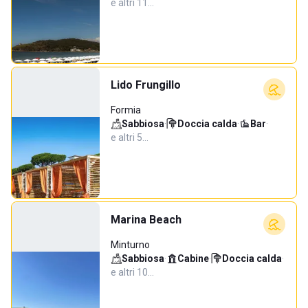
e altri 11…
Lido Frungillo
Formia
Sabbiosa
·
Doccia calda
·
Bar
·
e altri 5…
Marina Beach
Minturno
Sabbiosa
·
Cabine
·
Doccia calda
·
e altri 10…