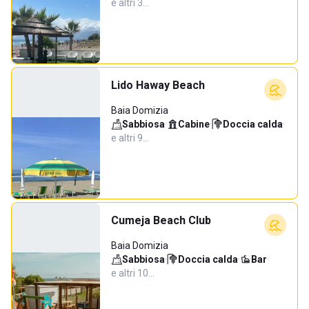
e altri 3…
Lido Haway Beach
Baia Domizia
Sabbiosa
·
Cabine
·
Doccia calda
·
e altri 9…
Cumeja Beach Club
Baia Domizia
Sabbiosa
·
Doccia calda
·
Bar
·
e altri 10…