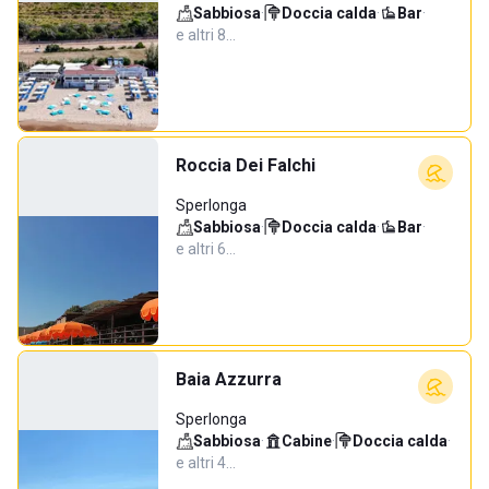
Sabbiosa
·
Doccia calda
·
Bar
·
e altri 8…
Roccia Dei Falchi
Sperlonga
Sabbiosa
·
Doccia calda
·
Bar
·
e altri 6…
Baia Azzurra
Sperlonga
Sabbiosa
·
Cabine
·
Doccia calda
·
e altri 4…