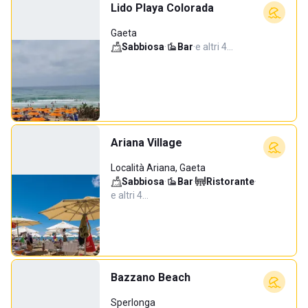
Lido Playa Colorada
Gaeta
Sabbiosa
·
Bar
·
e altri 4…
Ariana Village
Località Ariana, Gaeta
Sabbiosa
·
Bar
·
Ristorante
·
e altri 4…
Bazzano Beach
Sperlonga