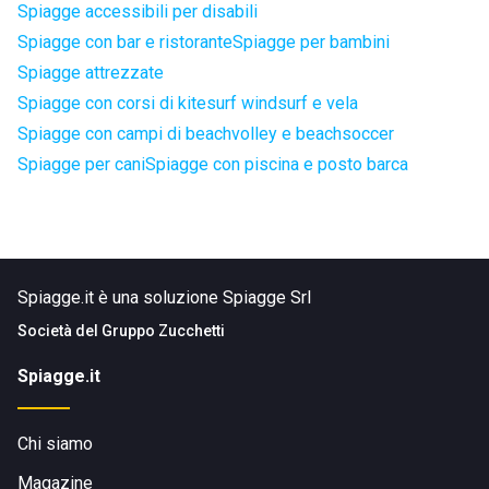
Spiagge accessibili per disabili
Spiagge con bar e ristorante
Spiagge per bambini
Spiagge attrezzate
Spiagge con corsi di kitesurf windsurf e vela
Spiagge con campi di beachvolley e beachsoccer
Spiagge per cani
Spiagge con piscina e posto barca
Spiagge.it è una soluzione Spiagge Srl
Società del
Gruppo Zucchetti
Spiagge.it
Chi siamo
Magazine