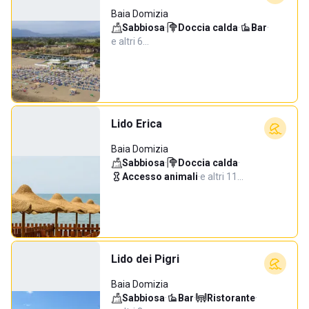
Baia Domizia
Sabbiosa
·
Doccia calda
·
Bar
·
e altri 6…
Lido Erica
Baia Domizia
Sabbiosa
·
Doccia calda
·
Accesso animali
·
e altri 11…
Lido dei Pigri
Baia Domizia
Sabbiosa
·
Bar
·
Ristorante
·