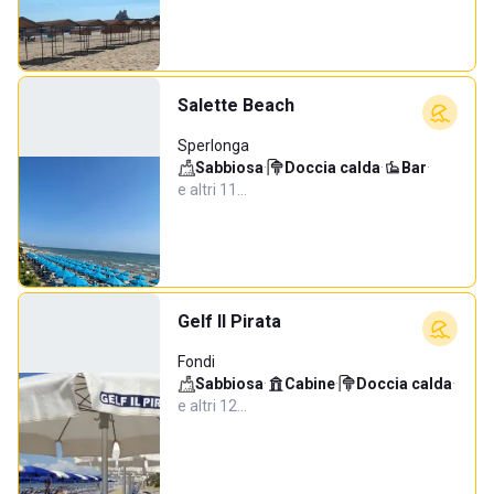
Salette Beach
Sperlonga
Sabbiosa
·
Doccia calda
·
Bar
·
e altri 11…
Gelf Il Pirata
Fondi
Sabbiosa
·
Cabine
·
Doccia calda
·
e altri 12…