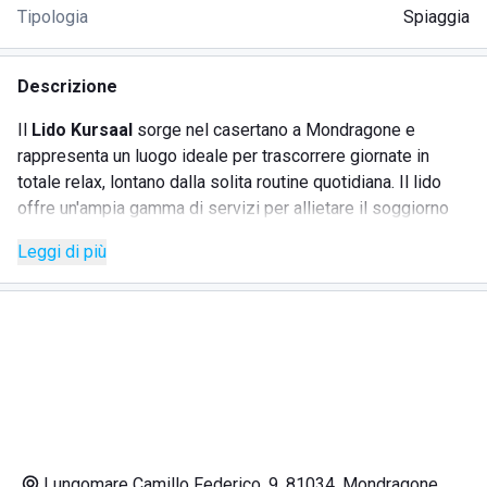
Tipologia
Spiaggia
Descrizione
Il
Lido Kursaal
sorge nel casertano a Mondragone e
rappresenta un luogo ideale per trascorrere giornate in
totale relax, lontano dalla solita routine quotidiana. Il lido
offre un'ampia gamma di servizi per allietare il soggiorno
dei propri ospiti, permettendo di apprezzare il meraviglioso
Leggi di più
tratto di costa su cui si affaccia il Kursaal, in un contesto di
quiete e tranquillità. Perfetto per le famiglie, poiché
dispone di uno spazio giochi per bambini e di un servizio di
animazione. Inoltre, gli amanti della buona cucina possono
gustare piatti tipici presso il ristorante interno e godere di
un aperitivo al bar. Gli ospiti possono usufruire delle docce
calde e concludere la giornata navigando con il Wi-Fi
disponibile in tutto il lido, o partecipando a giochi da tavolo
messi a disposizione dallo staff.
Lungomare Camillo Federico, 9, 81034, Mondragone