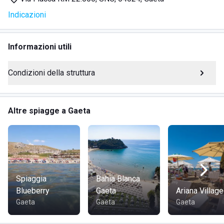
Indicazioni
SERVIZI
Informazioni utili
Spiaggia privata con noleggio lettini e ombrelloni
Parcheggio auto e moto adiacente la spiaggia privata
Condizioni della struttura
Chiosco bar con aperitivi, snack e cibi veloci da asporto
Bungalow in affitto per brevi e lunghi soggiorni nel
camping
Altre spiagge a Gaeta
Area attrezzata per camper e roulotte nel camping
Nella prenotazione sono compresi la postazione in
spiaggia e il posto auto o moto.
L'accesso con animali da compagnia è possibile solamente
Spiaggia
Bahia Blanca
negli orari di NON balneazione. L'orario di balneazione è
Blueberry
Gaeta
Ariana Village
stabilito dalle ore 9:00 alle ore 19:00.
Gaeta
Gaeta
Gaeta
DOVE SI TROVA LIDO PLAYA COLORADA