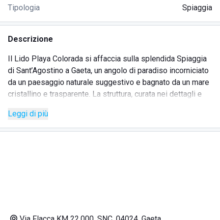
Tipologia
Spiaggia
Descrizione
Il Lido Playa Colorada si affaccia sulla splendida Spiaggia
di Sant’Agostino a Gaeta, un angolo di paradiso incorniciato
da un paesaggio naturale suggestivo e bagnato da un mare
cristallino e trasparente. La struttura, curata nei dettagli e
accogliente, è la meta ideale per chi desidera vivere
Leggi di più
giornate di relax e benessere a stretto contatto con la
natura.
Gli ospiti possono usufruire di una spiaggia privata
attrezzata e di un chiosco bar dove concedersi aperitivi,
panini sfiziosi e piatti veloci da asporto, perfetti per
accompagnare i momenti di svago in riva al mare.
Via Flacca KM 22.000, SNC, 04024, Gaeta