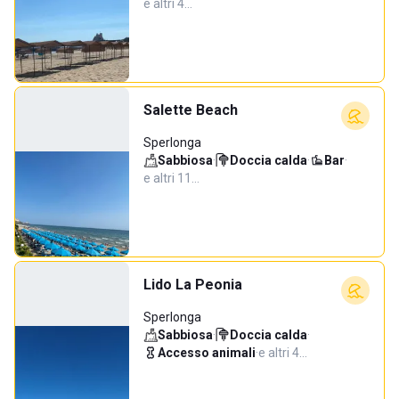
e altri 4…
Salette Beach
Sperlonga
Sabbiosa
·
Doccia calda
·
Bar
·
e altri 11…
Lido La Peonia
Sperlonga
Sabbiosa
·
Doccia calda
·
Accesso animali
·
e altri 4…