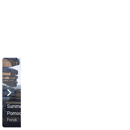
Summer Beach Il
Pomodoro
Tahiti Club Fondi
Fondi
Fondi