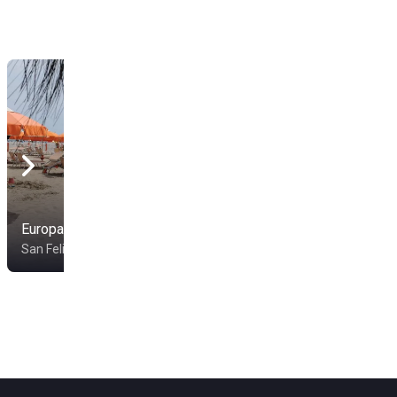
Europabeach
Hotel Tirreno
San Felice Circeo
Latina