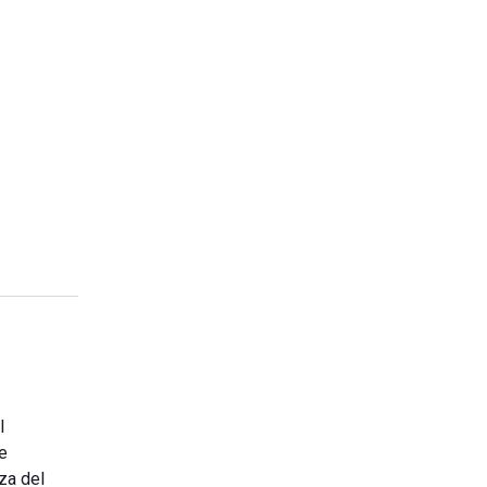
l
le
nza del