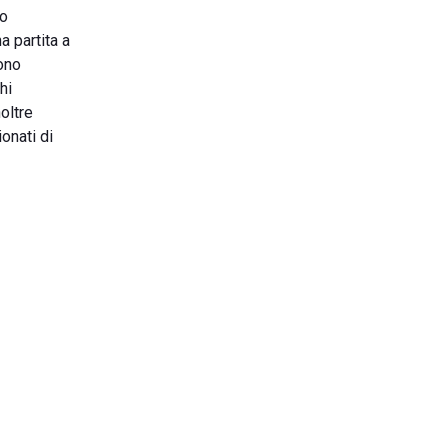
to
a partita a
ono
hi
noltre
onati di