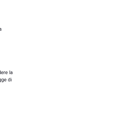
a
ere la
gge di