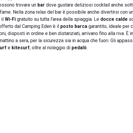
 possono trovare un
bar
dove gustare deliziosi cocktail anche sot
 fame. Nella zona relax del bar è possibile anche divertirsi con un
 il
Wi-Fi
gratuito su tutta l'area della spiaggia. Le
docce calde
s
 offerto dal Camping Eden è il
posto barca
garantito, ideale per c
i, disposti in ordine e ben distanziati, arrivano fino alla riva. È i
attino a sera, per la sicurezza sia in acqua che fuori. Gli appassi
urf
e
kitesurf
, oltre al noleggio di
pedalò
.