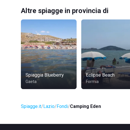
Altre spiagge in provincia di
Spiaggia Blueberry
Eclipse Beach
Gaeta
Formia
Spiagge.it
Lazio
Fondi
Camping Eden