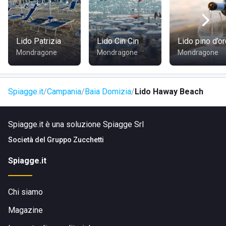
pubblici: puoi arrivare nella zona di Cellole o Baia Domizia
con i collegamenti disponibili e proseguire poi verso Via
dell'Erica con linee locali, taxi o servizi privati. A piedi: se ti
trovi già nella zona di Baia Domizia Sud, la struttura è
Lido Patrizia
Lido Cin Cin
Lido pino d’o
raggiungibile seguendo Via dell'Erica e le indicazioni locali
Mondragone
Mondragone
Mondragone
verso la spiaggia.
Spiagge.it
Campania
Baia Domizia
Lido Haway Beach
Spiagge.it è una soluzione Spiagge Srl
Società del
Gruppo Zucchetti
Spiagge.it
Chi siamo
Magazine