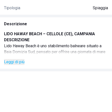
Tipologia
Spiaggia
Descrizione
LIDO HAWAY BEACH – CELLOLE (CE), CAMPANIA
DESCRIZIONE
Lido Haway Beach è uno stabilimento balneare situato a
Baia Domizia Sud, pensato per offrire una giornata di mare
all’insegna del relax e del benessere.
Leggi di più
Tra il suono delle onde, la brezza marina e una spiaggia
accogliente, la struttura permette di vivere momenti di
tranquillità immersi nell’atmosfera del mare di Baia
Domizia.
Un luogo dove relax, freschezza e buona cucina si
incontrano per regalare agli ospiti giornate piacevoli e da
ricordare.
SERVIZI
Cabine