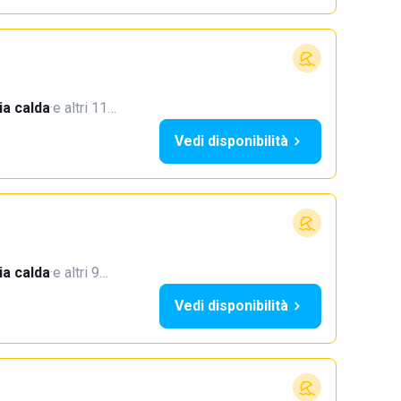
a calda
·
e altri 11…
Vedi disponibilità
a calda
·
e altri 9…
Vedi disponibilità