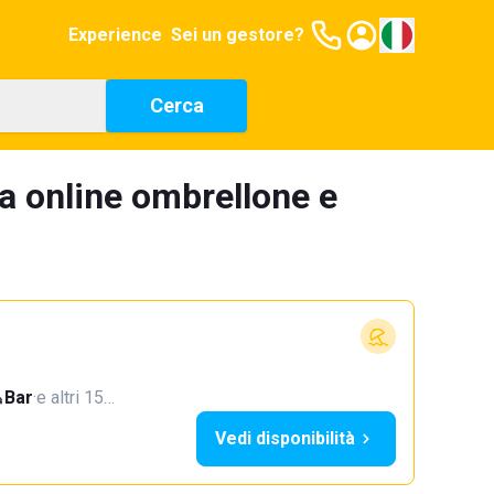
Experience
Sei un gestore?
Cerca
a online ombrellone e
Bar
·
e altri 15…
Vedi disponibilità