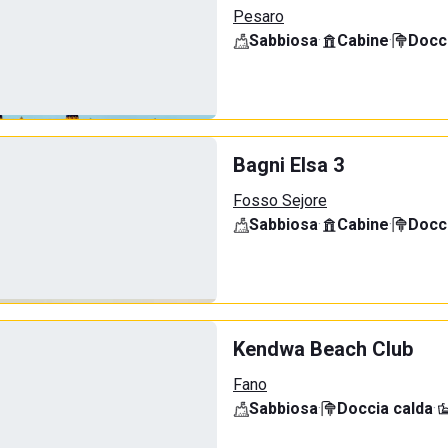
Pesaro
Sabbiosa
·
Cabine
·
Docci
Bagni Elsa 3
Fosso Sejore
Sabbiosa
·
Cabine
·
Docci
Kendwa Beach Club
Fano
Sabbiosa
·
Doccia calda
·