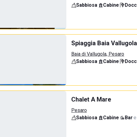
Sabbiosa
·
Cabine
·
Docci
Spiaggia Baia Vallugola
Baia di Vallugola, Pesaro
Sabbiosa
·
Cabine
·
Docci
Chalet A Mare
Pesaro
Sabbiosa
·
Cabine
·
Bar
·
e