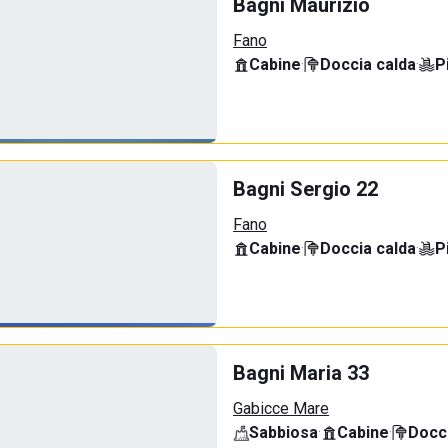
Bagni Maurizio
Fano
Cabine
·
Doccia calda
·
P
Bagni Sergio 22
Fano
Cabine
·
Doccia calda
·
P
Bagni Maria 33
Gabicce Mare
Sabbiosa
·
Cabine
·
Docci