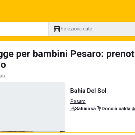
Seleziona date
gge per bambini Pesaro: prenot
no
ati
Bahia Del Sol
Pesaro
Sabbiosa
·
Doccia calda
·