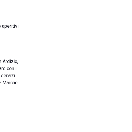
 aperitivi
e Ardizio,
aro con i
 servizi
lle Marche