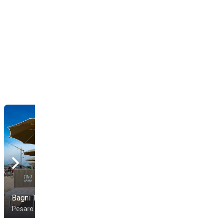
Spiaggia Baia
Bagni Tino 5
Vallugola
Pesaro
Pesaro