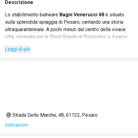
Descrizione
Lo stabilimento balneare
Bagni Venerucci 48
è situato
sulla splendida spiaggia di Pesaro, vantando una storia
ultraquarantennale. A pochi minuti dal centro della vivace
città, rinomata per la Sfera Grande di Pomodoro e il parco
naturale Monte San Bartolo, questo lido è il luogo ideale per
Leggi di più
godersi una vacanza completa. Bagni Venerucci 48 si trova
su una spiaggia incantevole, con il verde delle colline a fare
da cornice, offrendo un panorama che infonde serenità e
relax. L'ambiente è giovane e accogliente, con un'atmosfera
familiare che rende ogni visita unica. Non di rado, potrete
sfidare uno dei simpatici bagnini in una partita a scala 40.
SERVIZI
Strada Delle Marche, 48, 61122, Pesaro
Indicazioni
Servizio bar impeccabile con colazioni, panini e aperitivi
al tramonto