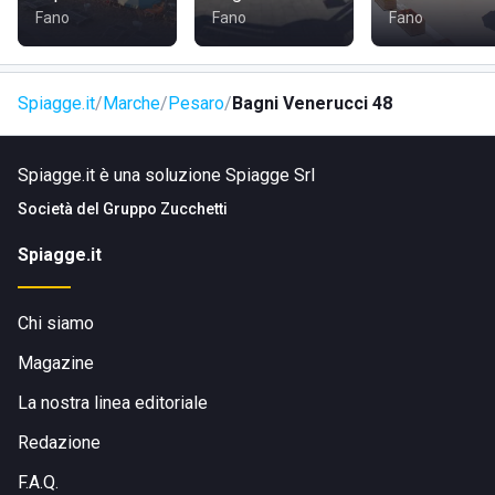
Fano
Fano
Fano
La struttura è facilmente raggiungibile sia in auto, moto, bici
o a piedi. In alternativa, è possibile utilizzare i mezzi
pubblici grazie alla vicinanza con il centro città e le
Spiagge.it
Marche
Pesaro
Bagni Venerucci 48
principali vie di comunicazione.
Visita il sito di
Bagni Venerucci 48
Spiagge.it è una soluzione Spiagge Srl
Società del
Gruppo Zucchetti
Spiagge.it
Chi siamo
Magazine
La nostra linea editoriale
Redazione
F.A.Q.