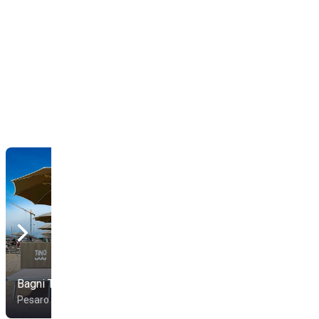
Spiaggia Baia
Bagni Tino 5
Vallugola
Pesaro
Pesaro