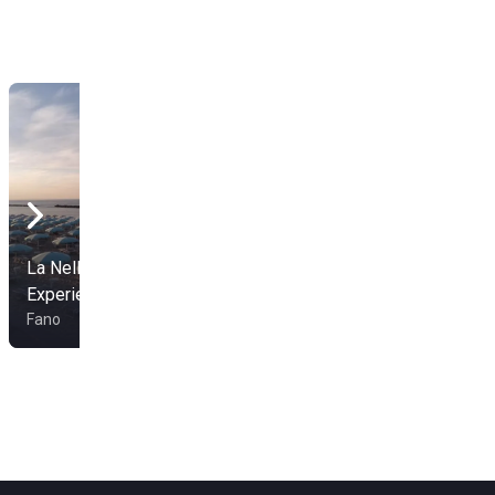
La Nella Beach
Experience
Bagni Gino 34
Fano
Pesaro