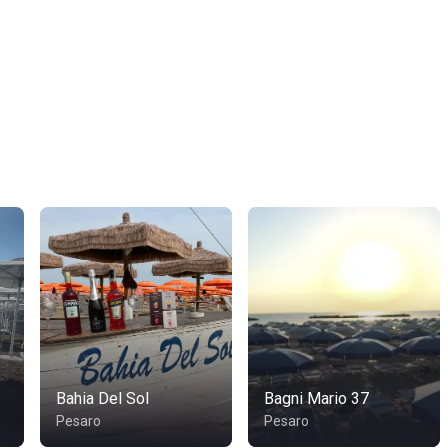
Bahia Del Sol
Bagni Mario 37
Pesaro
Pesaro