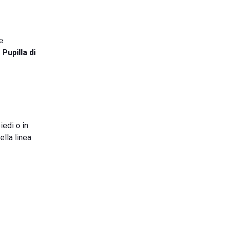
e
a
Pupilla di
iedi o in
ella linea