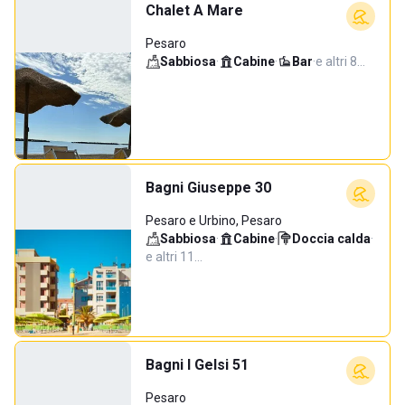
Chalet A Mare
Pesaro
Sabbiosa
·
Cabine
·
Bar
·
e altri 8…
Bagni Giuseppe 30
Pesaro e Urbino, Pesaro
Sabbiosa
·
Cabine
·
Doccia calda
·
e altri 11…
Bagni I Gelsi 51
Pesaro