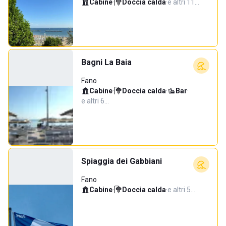
Cabine
·
Doccia calda
·
e altri 11…
Bagni La Baia
Fano
Cabine
·
Doccia calda
·
Bar
·
e altri 6…
Spiaggia dei Gabbiani
Fano
Cabine
·
Doccia calda
·
e altri 5…