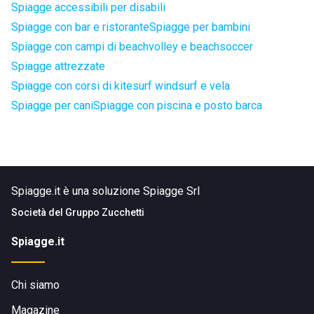
Spiagge accessibili per disabili
Spiagge con bar e ristorante
Spiagge per bambini
Spiagge con campi di beachvolley e beachsoccer
Spiagge attrezzate
Spiagge con corsi di kitesurf windsurf e vela
Spiagge per cani
Spiagge con piscina e posto barca
Spiagge.it è una soluzione Spiagge Srl
Società del
Gruppo Zucchetti
Spiagge.it
Chi siamo
Magazine