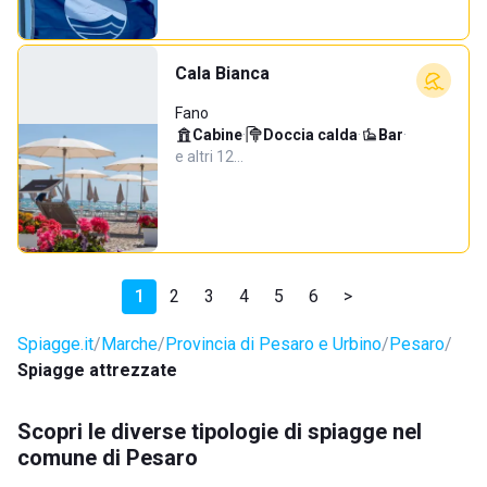
Cala Bianca
Fano
Cabine
·
Doccia calda
·
Bar
·
e altri 12…
1
2
3
4
5
6
>
Spiagge.it
Marche
Provincia di Pesaro e Urbino
Pesaro
Spiagge attrezzate
Scopri le diverse tipologie di spiagge nel
comune di Pesaro