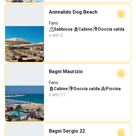
Animalido Dog Beach
Fano
Sabbiosa
·
Cabine
·
Doccia calda
·
e altri 5…
Bagni Maurizio
Fano
Cabine
·
Doccia calda
·
Piscina
·
e altri 11…
Bagni Sergio 22