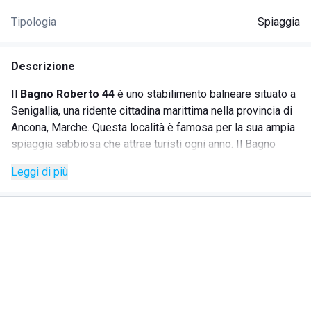
Tipologia
Spiaggia
Descrizione
Il
Bagno Roberto 44
è uno stabilimento balneare situato a
Senigallia, una ridente cittadina marittima nella provincia di
Ancona, Marche. Questa località è famosa per la sua ampia
spiaggia sabbiosa che attrae turisti ogni anno. Il Bagno
Roberto 44 si distingue per l'ottima posizione che
Leggi di più
consente di raggiungere facilmente il centro storico e il
porto. Nelle vicinanze si trovano numerosi alberghi,
pensioni, bar, ristoranti, pizzerie, negozi e servizi
essenziali come banca, posta, farmacia e supermercato. Lo
stabilimento è adatto sia a single che a famiglie ed è
accessibile per disabili, garantendo un'esperienza inclusiva
per tutti.
SERVIZI