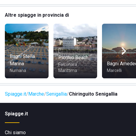
Altre spiagge in provincia di
COME RAGGIUNGERE BAGNO ROBERTO 44
È possibile raggiungere lo stabilimento tramite il
lungomare, trovandosi a breve distanza dal centro abitato. È
facilmente accessibile a piedi, in bicicletta, in auto o con i
mezzi pubblici, rendendo comodo l'arrivo per tutti i
Bagni Stella
Picchio Beach
visitatori.
Marina
Bagni Amede
Falconara
Numana
Marittima
Marcelli
Spiagge.it
Marche
Senigallia
Chiringuito Senigallia
Spiagge.it
Chi siamo