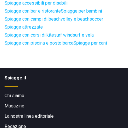
Spiagge accessibili per disabili
Spiagge con bar e ristorante
Spiagge per bambini
Spiagge con campi di beachvolley e beachsoccer
Spiagge attrezzate
Spiagge con corsi di kitesurf windsurf e vela
Spiagge con piscina e posto barca
Spiagge per cani
Spiagge.it
Chi siamo
Magazine
La nostra linea editoriale
Redazione