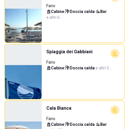
Fano
Cabine
·
Doccia calda
·
Bar
·
e altri 6…
Spiaggia dei Gabbiani
Fano
Cabine
·
Doccia calda
·
e altri 5…
Cala Bianca
Fano
Cabine
·
Doccia calda
·
Bar
·