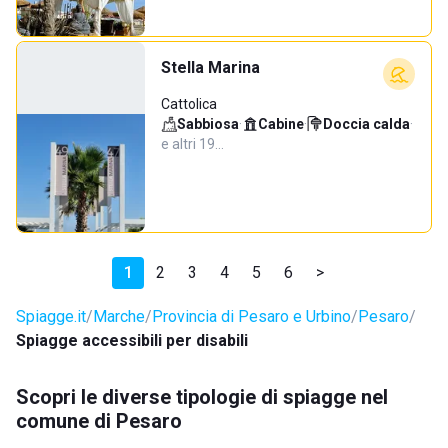
Stella Marina
Cattolica
Sabbiosa
·
Cabine
·
Doccia calda
·
e altri 19…
1
2
3
4
5
6
>
Spiagge.it
Marche
Provincia di Pesaro e Urbino
Pesaro
Spiagge accessibili per disabili
Scopri le diverse tipologie di spiagge nel
comune di Pesaro