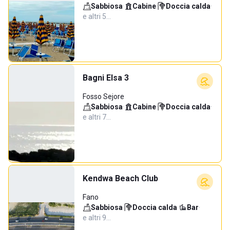
Sabbiosa
·
Cabine
·
Doccia calda
·
e altri 5…
Bagni Elsa 3
Fosso Sejore
Sabbiosa
·
Cabine
·
Doccia calda
·
e altri 7…
Kendwa Beach Club
Fano
Sabbiosa
·
Doccia calda
·
Bar
·
e altri 9…