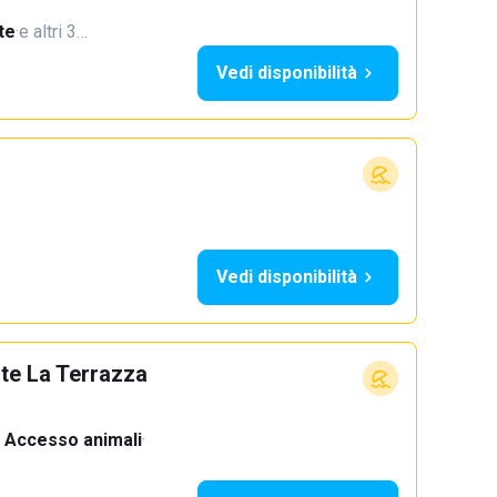
te
·
e altri 3…
Vedi disponibilità
Vedi disponibilità
nte La Terrazza
Accesso animali
·