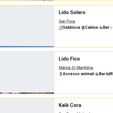
Lido Solero
San Foca
Sabbiosa
·
Cabine
·
Bar
·
e
Lido Fico
Marina Di Marittima
Accesso animali
·
Bar
·
R
Kalè Cora