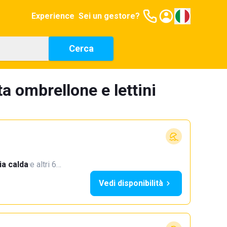
Experience
Sei un gestore?
Cerca
a ombrellone e lettini
a calda
·
e altri 6…
Vedi disponibilità