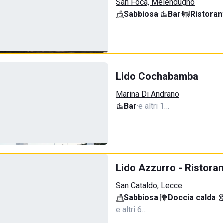
San Foca, Melendugno
Sabbiosa
·
Bar
·
Ristoran
Lido Cochabamba
Marina Di Andrano
Bar
·
e altri 1…
Lido Azzurro - Ristora
San Cataldo, Lecce
Sabbiosa
·
Doccia calda
·
e altri 6…