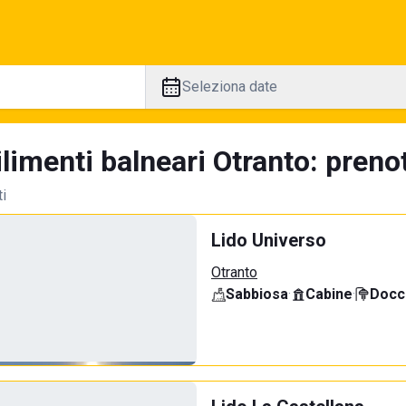
Seleziona date
limenti balneari Otranto: prenot
ti
Lido Universo
Otranto
Sabbiosa
·
Cabine
·
Docci