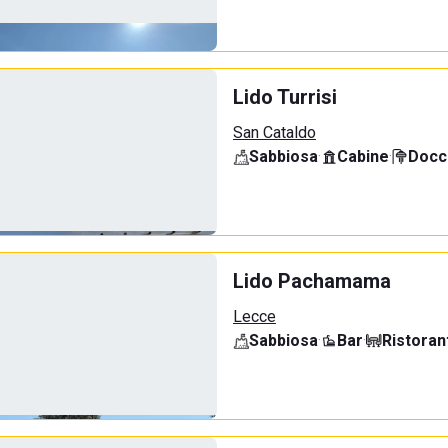
Lido Turrisi
San Cataldo
Sabbiosa
·
Cabine
·
Docci
Lido Pachamama
Lecce
Sabbiosa
·
Bar
·
Ristoran