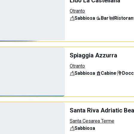
Lido La Castellana
Otranto
Sabbiosa
·
Bar
·
Ristoran
Spiaggia Azzurra
Otranto
Sabbiosa
·
Cabine
·
Docci
Santa Riva Adriatic Be
Santa Cesarea Terme
Sabbiosa