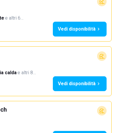
te
·
e altri 6…
Vedi disponibilità
a calda
·
e altri 8…
Vedi disponibilità
ach