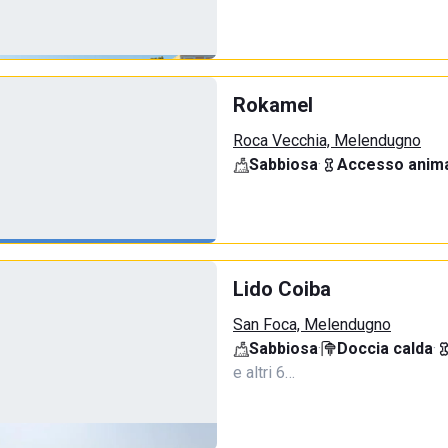
Rokamel
Roca Vecchia, Melendugno
Sabbiosa
·
Accesso anima
Lido Coiba
San Foca, Melendugno
Sabbiosa
·
Doccia calda
·
e altri 6…