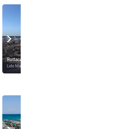
Rottacapozza
Saracino Beach
Lido Marini
Lido Marini