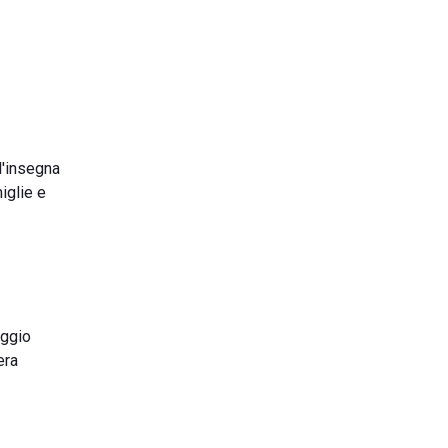
l'insegna
iglie e
aggio
era