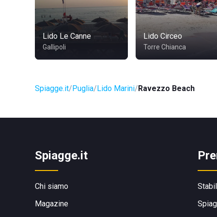
Lido Le Canne
Lido Circeo
Gallipoli
Torre Chianca
Spiagge.it
Puglia
Lido Marini
Ravezzo Beach
Spiagge.it
Pre
Chi siamo
Stabi
Magazine
Spiag