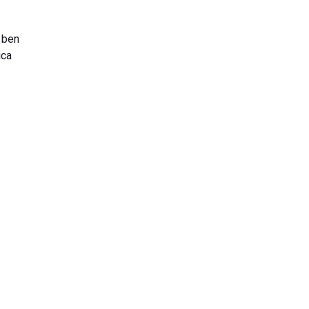
è ben
ica