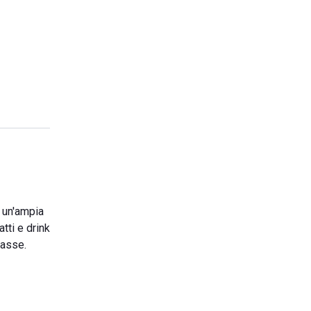
 un'ampia
tti e drink
lasse.