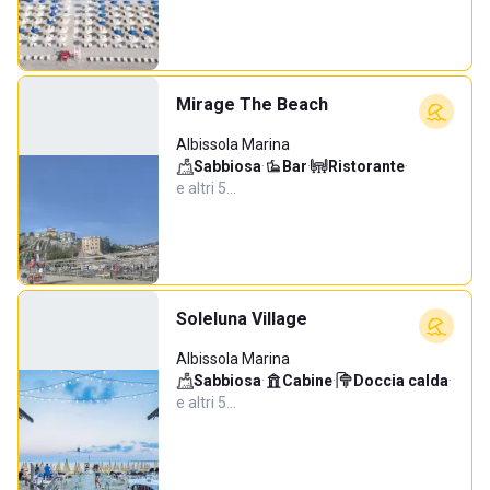
Mirage The Beach
Albissola Marina
Sabbiosa
·
Bar
·
Ristorante
·
e altri 5…
Soleluna Village
Albissola Marina
Sabbiosa
·
Cabine
·
Doccia calda
·
e altri 5…