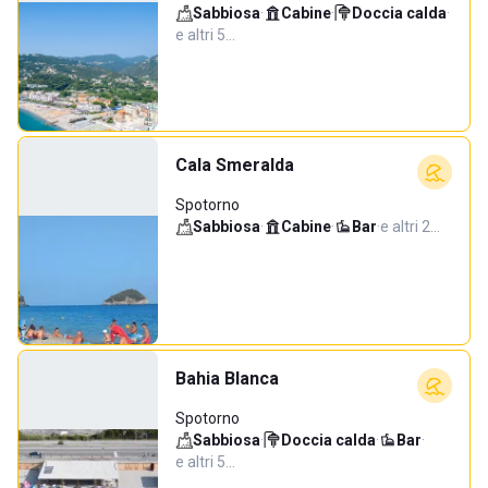
Sabbiosa
·
Cabine
·
Doccia calda
·
e altri 5…
Cala Smeralda
Spotorno
Sabbiosa
·
Cabine
·
Bar
·
e altri 2…
Bahia Blanca
Spotorno
Sabbiosa
·
Doccia calda
·
Bar
·
e altri 5…