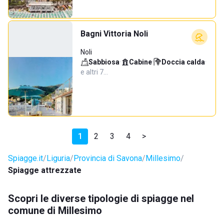
Bagni Vittoria Noli
Noli
Sabbiosa
·
Cabine
·
Doccia calda
·
e altri 7…
1
2
3
4
>
Spiagge.it
Liguria
Provincia di Savona
Millesimo
Spiagge attrezzate
Scopri le diverse tipologie di spiagge nel
comune di Millesimo