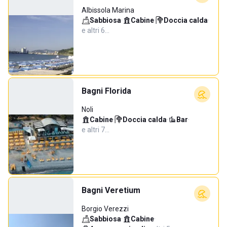
Albissola Marina
Sabbiosa
·
Cabine
·
Doccia calda
·
e altri 6…
Bagni Florida
Noli
Cabine
·
Doccia calda
·
Bar
·
e altri 7…
Bagni Veretium
Borgio Verezzi
Sabbiosa
·
Cabine
·