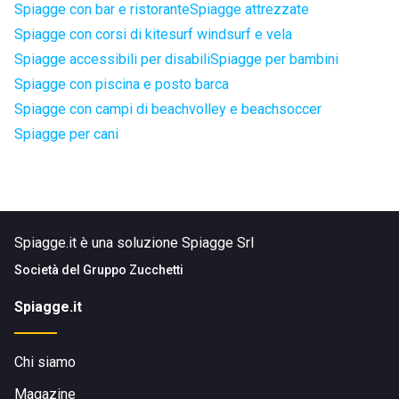
Spiagge con bar e ristorante
Spiagge attrezzate
Spiagge con corsi di kitesurf windsurf e vela
Spiagge accessibili per disabili
Spiagge per bambini
Spiagge con piscina e posto barca
Spiagge con campi di beachvolley e beachsoccer
Spiagge per cani
Spiagge.it è una soluzione Spiagge Srl
Società del
Gruppo Zucchetti
Spiagge.it
Chi siamo
Magazine