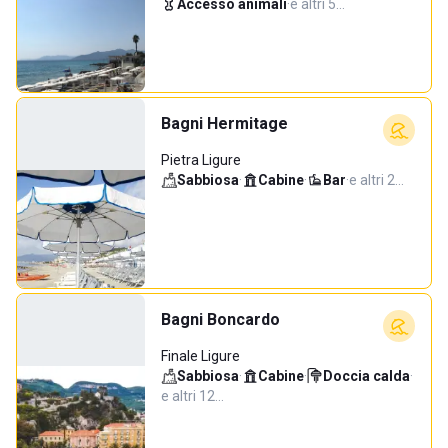
Accesso animali
·
e altri 5…
Bagni Hermitage
Pietra Ligure
Sabbiosa
·
Cabine
·
Bar
·
e altri 2…
Bagni Boncardo
Finale Ligure
Sabbiosa
·
Cabine
·
Doccia calda
·
e altri 12…