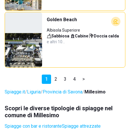
Golden Beach
Albisola Superiore
Sabbiosa
·
Cabine
·
Doccia calda
·
e altri 10…
1
2
3
4
>
Spiagge.it
Liguria
Provincia di Savona
Millesimo
Scopri le diverse tipologie di spiagge nel
comune di Millesimo
Spiagge con bar e ristorante
Spiagge attrezzate