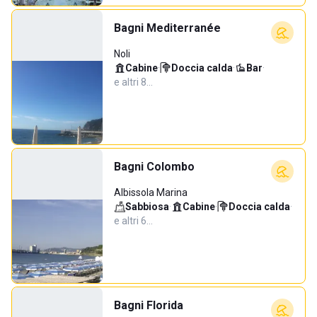
Bagni Mediterranée
Noli
Cabine
·
Doccia calda
·
Bar
·
e altri 8…
Bagni Colombo
Albissola Marina
Sabbiosa
·
Cabine
·
Doccia calda
·
e altri 6…
Bagni Florida