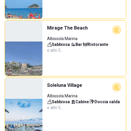
Mirage The Beach
Albissola Marina
Sabbiosa
·
Bar
·
Ristorante
·
e altri 5…
Soleluna Village
Albissola Marina
Sabbiosa
·
Cabine
·
Doccia calda
·
e altri 5…