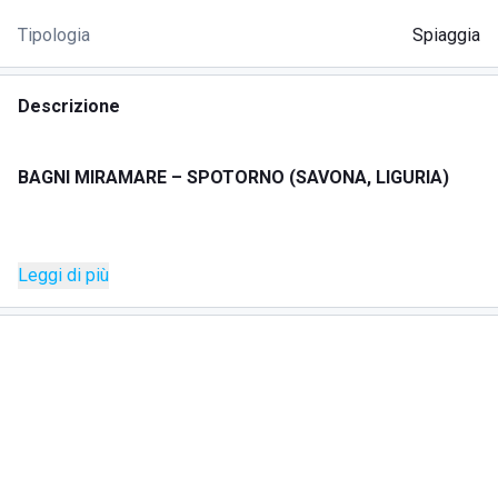
Tipologia
Spiaggia
Descrizione
BAGNI MIRAMARE – SPOTORNO (SAVONA, LIGURIA)
Leggi di più
I
Bagni Miramare
si trovano sul
Lungomare John
Fitzgerald Kennedy
a
Spotorno
, lungo la
Riviera delle Palme
in Liguria.
Lo stabilimento si affaccia su una delle spiagge più ampie
del golfo e offre
un ambiente curato, accogliente e ideale per famiglie e
coppie.