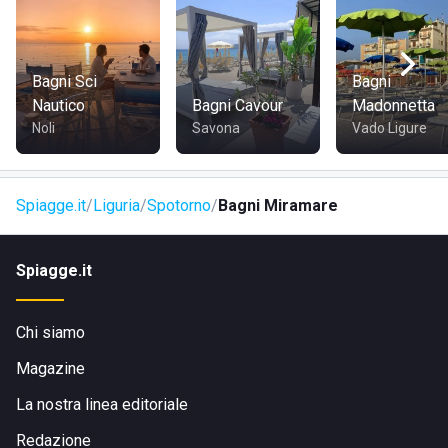
Lo stabilimento fa parte della tradizione balneare di
Spotorno
ed è
apprezzato per la posizione panoramica, la qualità dei
servizi e l’atmosfera rilassata
Bagni Sci
Bagni
tipica della
costa ligure
.
Nautico
Bagni Cavour
Madonnetta
Noli
Savona
Vado Ligure
Spiagge.it
Liguria
Spotorno
Bagni Miramare
Spiagge.it
Chi siamo
Magazine
La nostra linea editoriale
Redazione