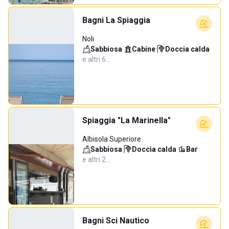
Bagni La Spiaggia
Noli
Sabbiosa
·
Cabine
·
Doccia calda
·
e altri 6…
Spiaggia "La Marinella"
Albisola Superiore
Sabbiosa
·
Doccia calda
·
Bar
·
e altri 2…
Bagni Sci Nautico