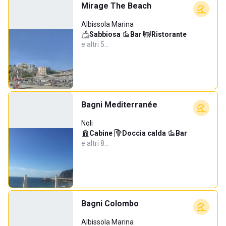
Mirage The Beach
Albissola Marina
Sabbiosa
·
Bar
·
Ristorante
·
e altri 5…
Bagni Mediterranée
Noli
Cabine
·
Doccia calda
·
Bar
·
e altri 8…
Bagni Colombo
Albissola Marina