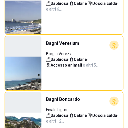
Sabbiosa
·
Cabine
·
Doccia calda
·
e altri 6…
Bagni Veretium
Borgio Verezzi
Sabbiosa
·
Cabine
·
Accesso animali
·
e altri 5…
Bagni Boncardo
Finale Ligure
Sabbiosa
·
Cabine
·
Doccia calda
·
e altri 12…