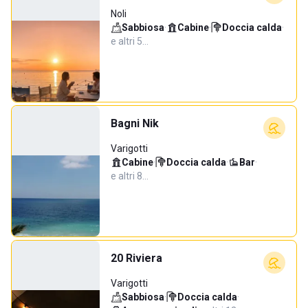
Noli
Sabbiosa
·
Cabine
·
Doccia calda
·
e altri 5…
Bagni Nik
Varigotti
Cabine
·
Doccia calda
·
Bar
·
e altri 8…
20 Riviera
Varigotti
Sabbiosa
·
Doccia calda
·