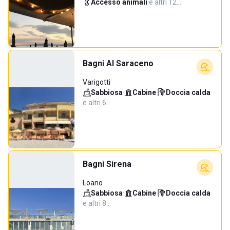
Accesso animali
·
e altri 12…
Bagni Al Saraceno
Varigotti
Sabbiosa
·
Cabine
·
Doccia calda
·
e altri 6…
Bagni Sirena
Loano
Sabbiosa
·
Cabine
·
Doccia calda
·
e altri 8…