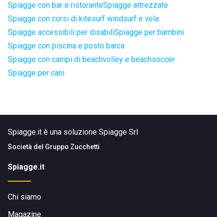
Spiagge con bar e ristorante
Spiagge attrezzate
Spiagge con corsi di kitesurf windsurf e vela
Spiagge accessibili per disabili
Spiagge per bambini
Spiagge con piscina e posto barca
Spiagge con campi di beachvolley e beachsoccer
Spiagge per cani
Spiagge.it è una soluzione Spiagge Srl
Società del
Gruppo Zucchetti
Spiagge.it
Chi siamo
Magazine