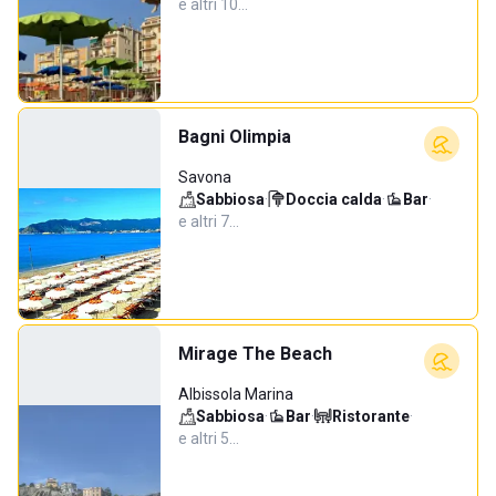
e altri 10…
Bagni Olimpia
Savona
Sabbiosa
·
Doccia calda
·
Bar
·
e altri 7…
Mirage The Beach
Albissola Marina
Sabbiosa
·
Bar
·
Ristorante
·
e altri 5…