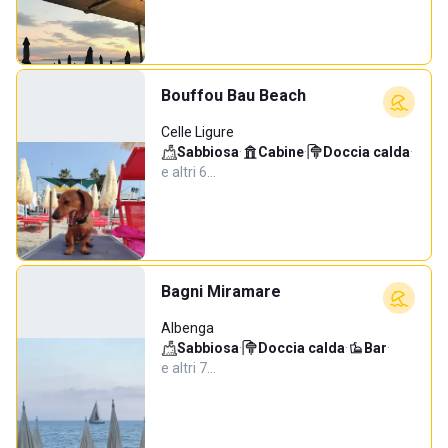
Bouffou Bau Beach
Celle Ligure
Sabbiosa
·
Cabine
·
Doccia calda
·
e altri 6…
Bagni Miramare
Albenga
Sabbiosa
·
Doccia calda
·
Bar
·
e altri 7…