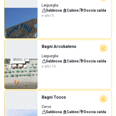
Laigueglia
Sabbiosa
·
Cabine
·
Doccia calda
·
e altri 9…
Bagni Arcobaleno
Laigueglia
Sabbiosa
·
Cabine
·
Doccia calda
·
e altri 14…
Bagni Tosco
Cervo
Sabbiosa
·
Cabine
·
Doccia calda
·