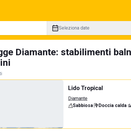
Seleziona date
gge Diamante: stabilimenti baln
ini
ti
Lido Tropical
Diamante
Sabbiosa
·
Doccia calda
·