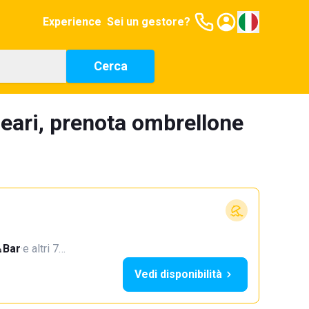
Experience
Sei un gestore?
Cerca
eari, prenota ombrellone
Bar
·
e altri 7…
Vedi disponibilità