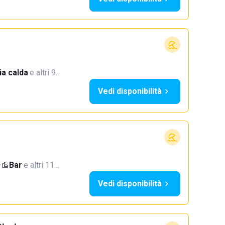
a calda
·
e altri 9…
Vedi disponibilità
·
Bar
·
e altri 11…
Vedi disponibilità