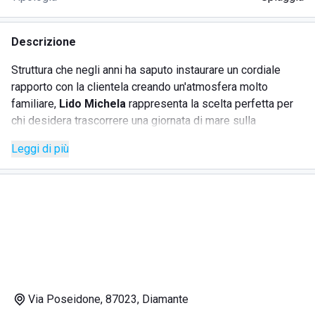
Descrizione
Struttura che negli anni ha saputo instaurare un cordiale
rapporto con la clientela creando un'atmosfera molto
familiare,
Lido Michela
rappresenta la scelta perfetta per
chi desidera trascorrere una giornata di mare sulla
splendida costa della Calabria.
Leggi di più
La sabbia bianchissima, le acque cristalline e la natura
incontaminata fanno da sfondo agli
eleganti ombrelloni
colorati
, perfettamente distanziati fra loro in maniera tale
da garantire un elevato standard di comfort a ogni cliente e
da rispettare le normative anti-Covid attualmente in vigore.
Nonostante all'interno dello stabilimento non sia presente il
ristorante, questo dispone di un fornito
beach bar
, chiosco
sulla spiaggia perfetto per organizzare aperitivi al tramonto
o, più semplicemente, per dissetarsi durante le giornate più
Via Poseidone, 87023, Diamante
calde.