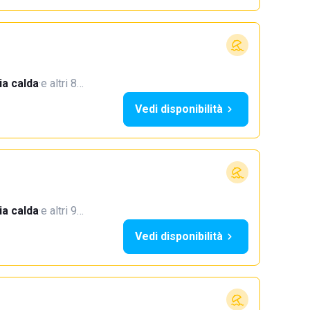
a calda
·
e altri 8…
Vedi disponibilità
a calda
·
e altri 9…
Vedi disponibilità