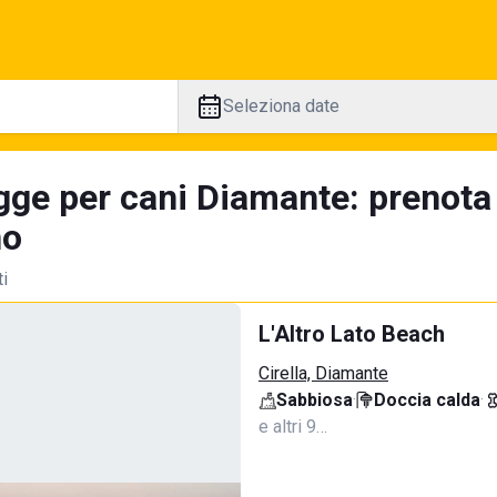
Seleziona date
gge per cani Diamante: prenota
no
ti
L'Altro Lato Beach
Cirella, Diamante
Sabbiosa
·
Doccia calda
·
e altri 9…