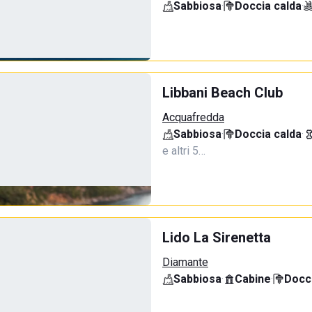
Sabbiosa
·
Doccia calda
·
Libbani Beach Club
Acquafredda
Sabbiosa
·
Doccia calda
·
e altri 5…
Lido La Sirenetta
Diamante
Sabbiosa
·
Cabine
·
Docci