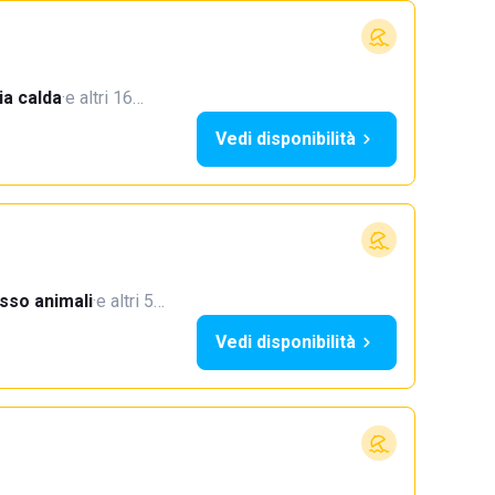
a calda
·
e altri 16…
Vedi disponibilità
sso animali
·
e altri 5…
Vedi disponibilità