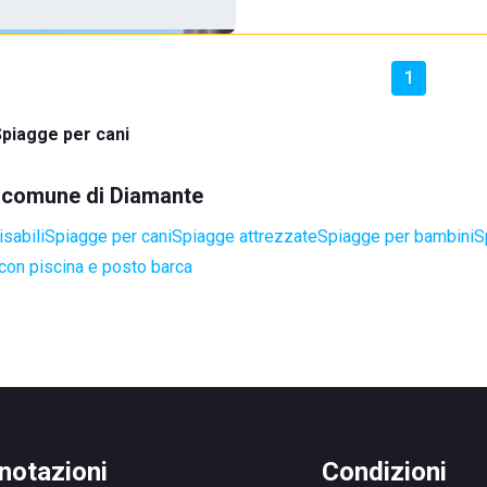
1
piagge per cani
el comune di Diamante
sabili
Spiagge per cani
Spiagge attrezzate
Spiagge per bambini
S
con piscina e posto barca
notazioni
Condizioni