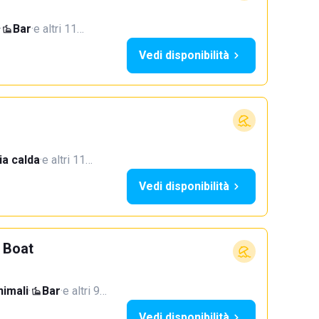
·
Bar
·
e altri 11…
Vedi disponibilità
a calda
·
e altri 11…
Vedi disponibilità
 Boat
imali
·
Bar
·
e altri 9…
Vedi disponibilità