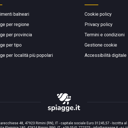
limenti balneari
Cookie policy
ge per regione
Privacy policy
ge per provincia
Termini e condizioni
ge per tipo
Gestione cookie
ge per località più popolari
Accessibilità digitale
arecchiese 48, 47923 Rimini (RN), IT - capitale sociale Euro 31245,57 - Iscritta al
Via Flaminia 180, 47924 Rimini (RN), IT
-
+39 0541 772375
-
info@spiagge.it
- p.i