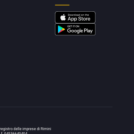
 registro delle imprese di Rimini
./c.f. 04536640404