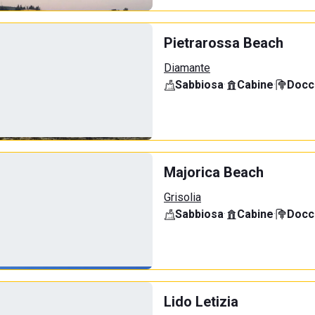
Pietrarossa Beach
Diamante
Sabbiosa
·
Cabine
·
Docci
Majorica Beach
Grisolia
Sabbiosa
·
Cabine
·
Docci
Lido Letizia