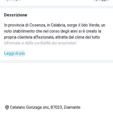
Descrizione
In provincia di Cosenza, in Calabria, sorge il lido Verde, un
noto stabilimento che nel corso degli anni si è creato la
propria clientela affezionata, attratta dal clima del tutto
informale e dalla cordialità dei proprietari.
Il tratto di costa in questione è piuttosto ampio e consente
Leggi di più
di collocare correttamente i lettini e gli ombrelloni a
disposizione degli ospiti, così da rispettare tutta la
normativa anti COVID promossa dal governo negli ultimi
decreti per arginare la diffusione del virus.
Si tratta comunque di un utile espediente per garantire ai
visitatori la privacy che meritano, offrendo uno spazio vitale
anche nei mesi di maggiore affollamento, come quello
centrali dell'estate.
Lo stabilimento si presta ad ospitare sia ragazzi in cerca di
Catalano Gonzaga snc, 87023, Diamante
divertimento che famiglie con più bambini al seguito, che