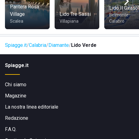
Pantera Rosa
Lido Il Giraso
Village
Lido Tre Sassi
Belmonte
Scalea
Villapiana
Calabro
Spiagge.it
Calabria
Diamante
Lido Verde
Spiagge.it
Chi siamo
Magazine
La nostra linea editoriale
Redazione
F.A.Q.