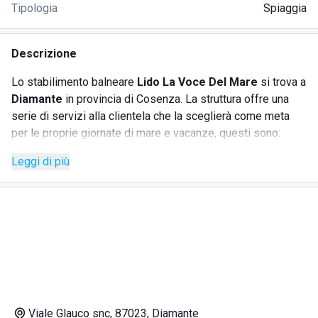
Tipologia
Spiaggia
Descrizione
Lo stabilimento balneare
Lido La Voce Del Mare
si trova a
Diamante
in provincia di Cosenza. La struttura offre una
serie di servizi alla clientela che la sceglierà come meta
per le proprie giornate di mare e vacanze, questi sono:
Leggi di più
spiaggia attrezzata;
animazione;
bar;
ristorante;
calcio balilla;
docce calde.
La
spiaggia attrezzata
è fornita di ogni comfort, ci sono
infatti ombrelloni, sdraio e lettini e tutte le postazioni sono
Viale Glauco snc, 87023, Diamante