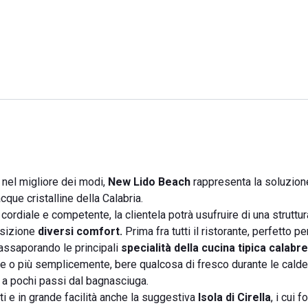
 nel migliore dei modi,
New Lido Beach
rappresenta la soluzion
que cristalline della Calabria.
cordiale e competente, la clientela potrà usufruire di una struttur
osizione
diversi comfort.
Prima fra tutti il ristorante, perfetto pe
 assaporando le principali
specialità della cucina tipica calabr
e o più semplicemente, bere qualcosa di fresco durante le calde
o a pochi passi dal bagnasciuga.
i e in grande facilità anche la suggestiva
Isola di Cirella
, i cui f