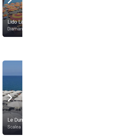
Lido La Sirenetta
Lido Hotel Diamante
Diamante
Diamante
Le Dune Beach
Lido SolMar
Scalea
Santa Maria del Cedro