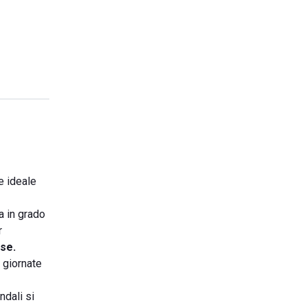
e ideale
a in grado
r
ese.
 giornate
ondali si