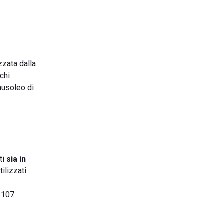
zzata dalla
chi
Mausoleo di
ti
sia in
tilizzati
e 107