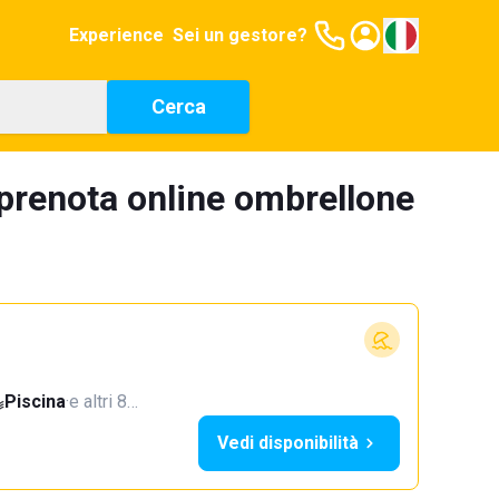
Experience
Sei un gestore?
Cerca
 prenota online ombrellone
Piscina
·
e altri 8…
Vedi disponibilità