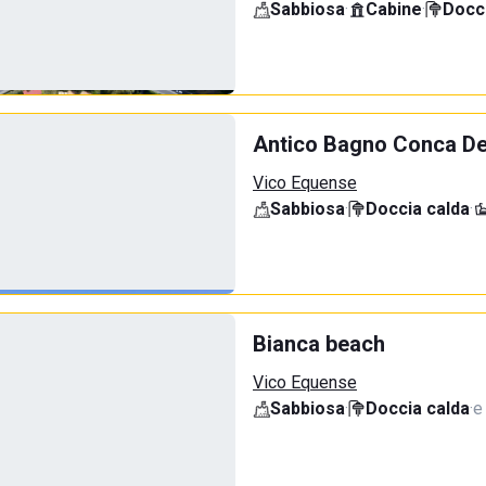
Sabbiosa
·
Cabine
·
Docci
Antico Bagno Conca Del
Vico Equense
Sabbiosa
·
Doccia calda
·
Bianca beach
Vico Equense
Sabbiosa
·
Doccia calda
·
e