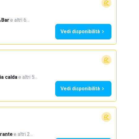
Bar
·
e altri 6…
Vedi disponibilità
a calda
·
e altri 5…
Vedi disponibilità
orante
·
e altri 2…