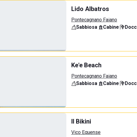
Lido Albatros
Pontecagnano Faiano
Sabbiosa
·
Cabine
·
Docci
Ke'e Beach
Pontecagnano Faiano
Sabbiosa
·
Cabine
·
Docci
Il Bikini
Vico Equense