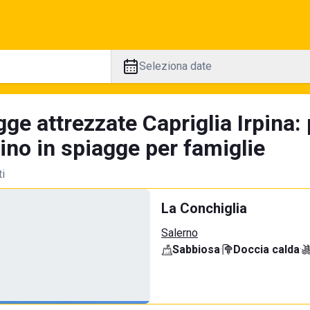
Seleziona date
ge attrezzate Capriglia Irpina:
tino in spiagge per famiglie
ti
La Conchiglia
Salerno
Sabbiosa
·
Doccia calda
·