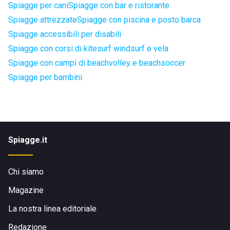
Spiagge per cani
Spiagge con bar e ristorante
Spiagge attrezzate
Spiagge con piscina e posto barca
Spiagge accessibili per disabili
Spiagge con corsi di kitesurf windsurf e vela
Spiagge con campi di beachvolley e beachsoccer
Spiagge per bambini
Spiagge.it
Chi siamo
Magazine
La nostra linea editoriale
Redazione