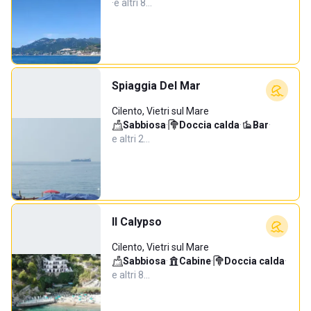
·
e altri 8…
Spiaggia Del Mar
Cilento, Vietri sul Mare
Sabbiosa
·
Doccia calda
·
Bar
·
e altri 2…
Il Calypso
Cilento, Vietri sul Mare
Sabbiosa
·
Cabine
·
Doccia calda
·
e altri 8…