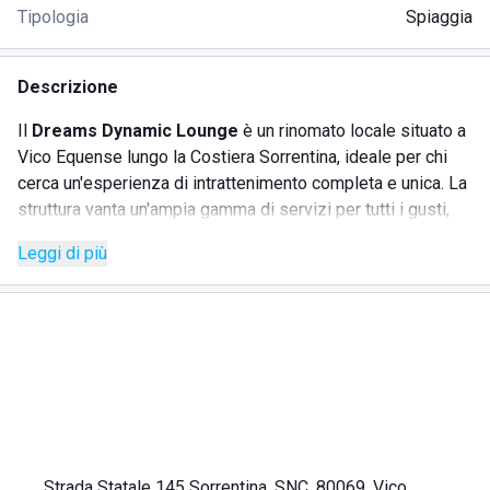
Tipologia
Spiaggia
Descrizione
Il
Dreams Dynamic Lounge
è un rinomato locale situato a
Vico Equense lungo la Costiera Sorrentina, ideale per chi
cerca un'esperienza di intrattenimento completa e unica. La
struttura vanta un'ampia gamma di servizi per tutti i gusti,
che includono serate con musica live di differenti generi, dj
Leggi di più
set coinvolgenti, eventi privati, e molto altro. Al Dreams
Dynamic Lounge, gli ospiti possono godere di un ricco
aperitivo a buffet, un cocktail bar ben fornito e un ristorante
con piatti della cucina mediterranea, il tutto con una
splendida vista sul mare dalla terrazza.
SERVIZI
Strada Statale 145 Sorrentina, SNC, 80069, Vico