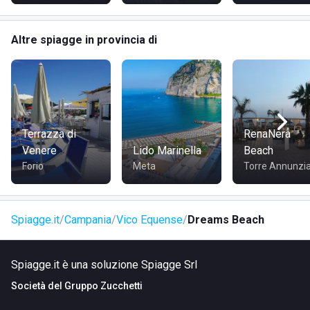
Il Dreams Dynamic Lounge è facilmente raggiungibile in
diversi modi:
Altre spiagge in provincia di
In auto:
Accessibile da Napoli, Sorrento e Positano,
con ampi parcheggi gratuiti disponibili in loco.
In treno:
La stazione ferroviaria di Vico Equense si
trova a circa 1 km dal locale. Si può prendere un taxi o
un autobus per arrivare facilmente al Dreams Dynamic
Terrazza di
RenaNera
Lounge.
Venere
Lido Marinella
Beach
In autobus:
Diverse linee collegano Vico Equense alle
Forio
Meta
Torre Annunzi
città vicine, con la fermata "Strada Statale 145
Sorrentina" a breve distanza dal locale.
In battello:
Durante l'estate, Vico Equense è
Spiagge.it
Campania
Vico Equense
Dreams Beach
raggiungibile in battello dalle città vicine come Sorrento
e Positano.
Spiagge.it è una soluzione Spiagge Srl
Visita il sito di
Dreams Beach
Società del
Gruppo Zucchetti