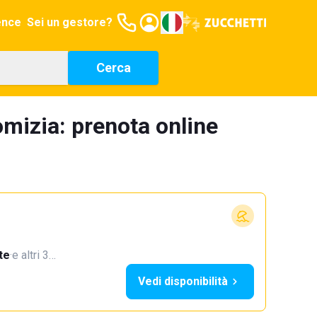
ence
Sei un gestore?
Cerca
omizia: prenota online
te
·
e altri 3…
Vedi disponibilità