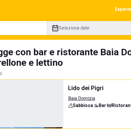
Experi
Seleziona date
gge con bar e ristorante Baia D
llone e lettino
ti
Lido dei Pigri
Baia Domizia
Sabbiosa
·
Bar
·
Ristoran