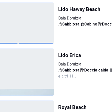
Lido Haway Beach
Baia Domizia
Sabbiosa
·
Cabine
·
Docci
Lido Erica
Baia Domizia
Sabbiosa
·
Doccia calda
·
e altri 11…
Royal Beach