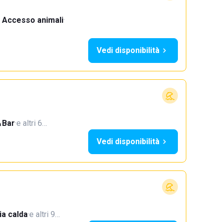
Accesso animali
·
Vedi disponibilità
Bar
·
e altri 6…
Vedi disponibilità
a calda
·
e altri 9…