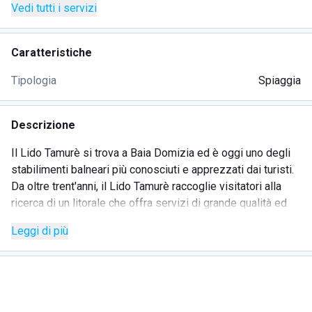
Vedi tutti i servizi
Caratteristiche
Tipologia
Spiaggia
Descrizione
Il Lido Tamurè si trova a Baia Domizia ed è oggi uno degli
stabilimenti balneari più conosciuti e apprezzati dai turisti.
Da oltre trent'anni, il Lido Tamurè raccoglie visitatori alla
ricerca di un litorale che offra servizi di grande qualità ed
esperienze indimenticabili.
Leggi di più
Situato vicino al Parco dei Lecci, il Lido Tamurè sorge sulle
coste di un mare dall'acqua cristallina e una cucina degna
dei migliori chef italiani. Il servizio di ristorazione, infatti,
offre la tipica cucina napoletana e un bar in spiaggia fornito