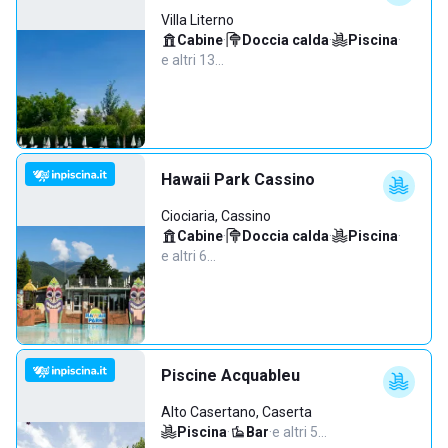
Villa Literno
Cabine
·
Doccia calda
·
Piscina
·
e altri 13…
Hawaii Park Cassino
Ciociaria, Cassino
Cabine
·
Doccia calda
·
Piscina
·
e altri 6…
Piscine Acquableu
Alto Casertano, Caserta
Piscina
·
Bar
·
e altri 5…