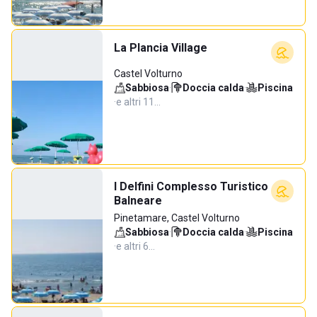
La Plancia Village
Castel Volturno
Sabbiosa
·
Doccia calda
·
Piscina
·
e altri 11…
I Delfini Complesso Turistico
Balneare
Pinetamare, Castel Volturno
Sabbiosa
·
Doccia calda
·
Piscina
·
e altri 6…