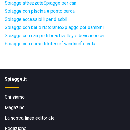
Spiagge attrezzate
Spiagge per cani
Spiagge con piscina e posto barca
Spiagge accessibili per disabili
Spiagge con bar e ristorante
Spiagge per bambini
Spiagge con campi di beachvolley e beachsoccer
Spiagge con corsi di kitesurf windsurf e vela
Spiagge.it
Chi siamo
Magazine
La nostra linea editoriale
Redazione