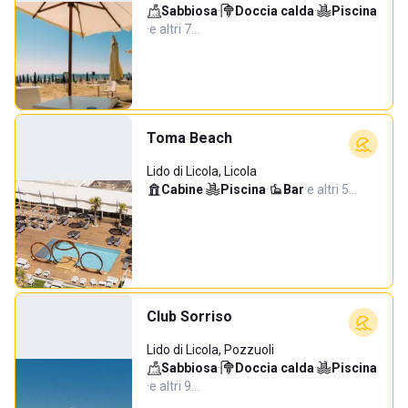
Sabbiosa
·
Doccia calda
·
Piscina
·
e altri 7…
Toma Beach
Lido di Licola, Licola
Cabine
·
Piscina
·
Bar
·
e altri 5…
Club Sorriso
Lido di Licola, Pozzuoli
Sabbiosa
·
Doccia calda
·
Piscina
·
e altri 9…