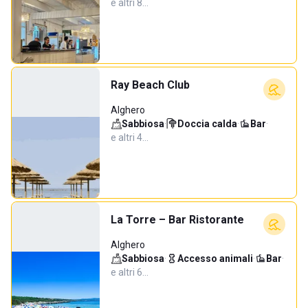
e altri 8…
Ray Beach Club
Alghero
Sabbiosa
·
Doccia calda
·
Bar
·
e altri 4…
La Torre – Bar Ristorante
Alghero
Sabbiosa
·
Accesso animali
·
Bar
·
e altri 6…