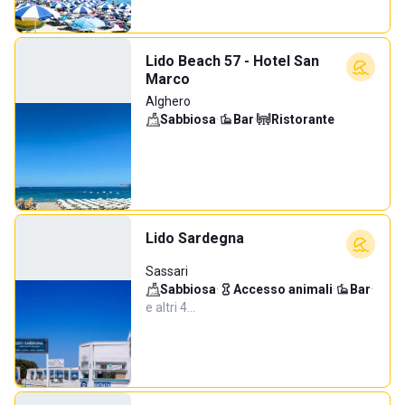
Lido Beach 57 - Hotel San
Marco
Alghero
Sabbiosa
·
Bar
·
Ristorante
Lido Sardegna
Sassari
Sabbiosa
·
Accesso animali
·
Bar
·
e altri 4…