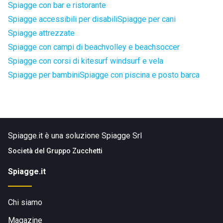
Spiagge con bar e ristorante
Spiagge accessibili per disabili
Spiagge per cani
Spiagge attrezzate
Spiagge con campi di beachvolley e beachsoccer
Spiagge con corsi di kitesurf windsurf e vela
Spiagge per bambini
Spiagge con piscina e posto barca
Spiagge.it è una soluzione Spiagge Srl
Società del
Gruppo Zucchetti
Spiagge.it
Chi siamo
Magazine