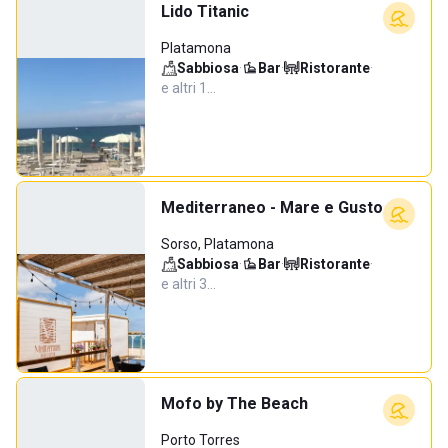
Lido Titanic
Platamona
Sabbiosa
·
Bar
·
Ristorante
·
e altri 1…
Mediterraneo - Mare e Gusto
Sorso, Platamona
Sabbiosa
·
Bar
·
Ristorante
·
e altri 3…
Mofo by The Beach
Porto Torres