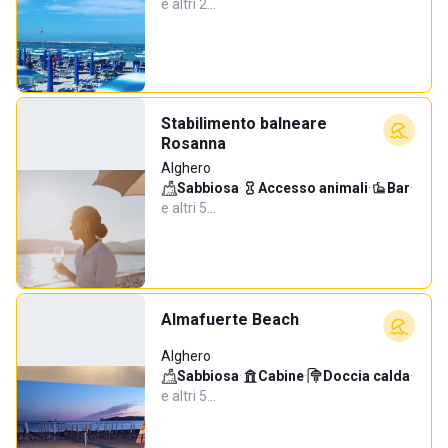
e altri 2…
Stabilimento balneare
Rosanna
Alghero
Sabbiosa
·
Accesso animali
·
Bar
·
e altri 5…
Almafuerte Beach
Alghero
Sabbiosa
·
Cabine
·
Doccia calda
·
e altri 5…