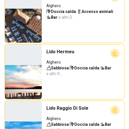
Alghero
Doccia calda
·
Accesso animali
·
Bar
·
e altri 3…
Lido Hermeu
Alghero
Sabbiosa
·
Doccia calda
·
Bar
·
e altri 9…
Lido Raggio Di Sole
Alghero
Sabbiosa
·
Doccia calda
·
Bar
·