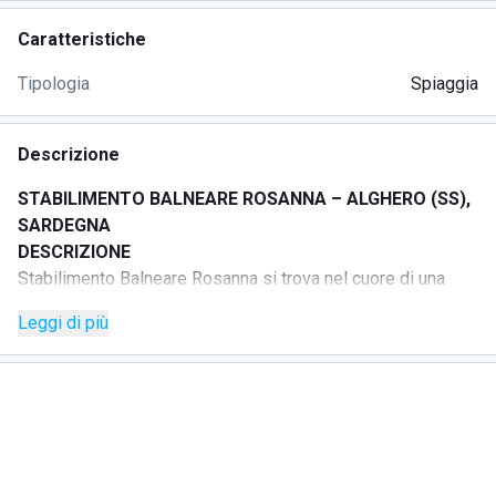
Caratteristiche
Tipologia
Spiaggia
Descrizione
STABILIMENTO BALNEARE ROSANNA – ALGHERO (SS),
SARDEGNA
DESCRIZIONE
Stabilimento Balneare Rosanna si trova nel cuore di una
delle più belle spiagge cittadine, a soli 3 km dal centro di
Leggi di più
Alghero, e offre una panoramica completa sul golfo.
Dal 2017 propone servizi innovativi e moderni, pensati per
garantire standard elevati e professionalità. La sabbia
bianca, la trasparenza del mare, il servizio attento e la
comodità dei lettini regalano agli ospiti momenti di relax e
tramonti suggestivi.
La struttura è ideale per chi cerca tranquillità, per famiglie e