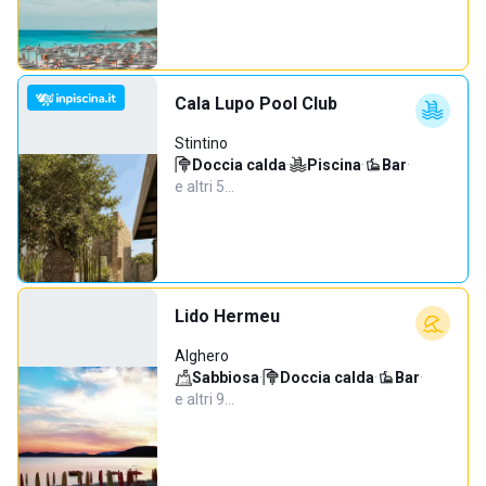
Cala Lupo Pool Club
Stintino
Doccia calda
·
Piscina
·
Bar
·
e altri 5…
Lido Hermeu
Alghero
Sabbiosa
·
Doccia calda
·
Bar
·
e altri 9…