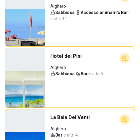
Alghero
Sabbiosa
·
Accesso animali
·
Bar
·
e altri 11…
Hotel dei Pini
Alghero
Sabbiosa
·
Bar
·
e altri 5…
La Baia Dei Venti
Alghero
Bar
·
e altri 4…