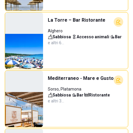
La Torre – Bar Ristorante
Alghero
Sabbiosa
·
Accesso animali
·
Bar
·
e altri 6…
Mediterraneo - Mare e Gusto
Sorso, Platamona
Sabbiosa
·
Bar
·
Ristorante
·
e altri 3…