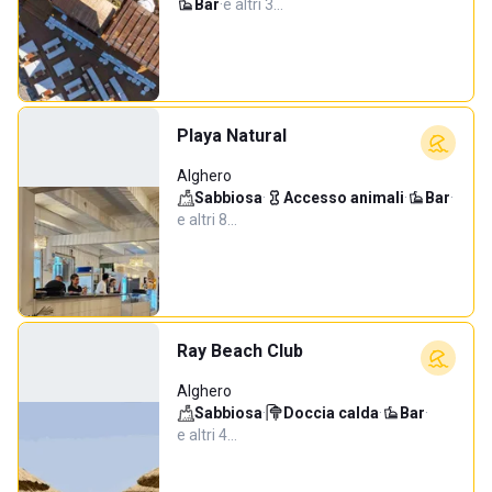
Bar
·
e altri 3…
Playa Natural
Alghero
Sabbiosa
·
Accesso animali
·
Bar
·
e altri 8…
Ray Beach Club
Alghero
Sabbiosa
·
Doccia calda
·
Bar
·
e altri 4…