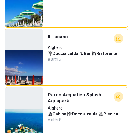
Il Tucano
Alghero
Doccia calda
·
Bar
·
Ristorante
·
e altri 3…
Parco Acquatico Splash
Aquapark
Alghero
Cabine
·
Doccia calda
·
Piscina
·
e altri 8…