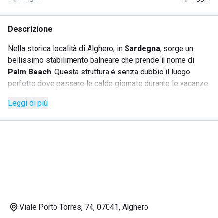
Descrizione
Nella storica località di Alghero, in
Sardegna
, sorge un
bellissimo stabilimento balneare che prende il nome di
Palm Beach
. Questa struttura é senza dubbio il luogo
perfetto dove passare le calde giornate durante le vacanze
estive, sia in famiglia che con gli amici. Lo stabilimento
Leggi di più
Palm Beach offre la possibilità di prenotare i
lettini
prendisole
e gli
ombrelloni
per assicurarsi sempre il
posto. Vi é anche un
bar
dove si potranno consumare
bevande rinfrescanti, caffè e snack, e anche un ottimo
ristorante
. Qui il menù risulta essere molto ampio e
vengono servite numerose prelibatezze, molte delle quali
sono a base di pesce. Da quanto viene menzionato nelle
recensioni, inoltre, sono di ottima qualità anche i
cocktail
,
che sicuramente sono ben accetti durante le calde giornate
Viale Porto Torres, 74, 07041, Alghero
di sole!