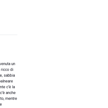
ivenuta un
 ricco di
le, sabbia
 balneare
te c'è la
 c'è anche
to, mentre
re