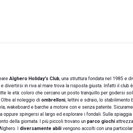
neare
Alghero Holiday's Club
, una struttura fondata nel 1985 e d
 divertirsi in riva al mare trova la risposta giusta. Infatti il club è
tte le età: coloro che cercano un posto tranquillo per godersi so
 Oltre al noleggio di
ombrelloni
, lettini e sdraio, lo stabilimento
vela, wakeboard e barche a motore con e senza patente. Sicuramen
a oppure spingersi al largo ed esplorare i fondali. Sulla spiaggia
ento della giornata. I più piccoli trovano un
parco giochi
attrezza
 Alghero. I
diversamente abili
vengono accolti con una particola