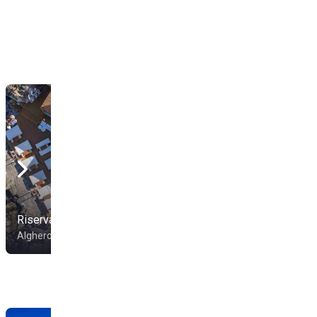
Riservato Beach Bar
Lido Hermeu
Alghero
Alghero