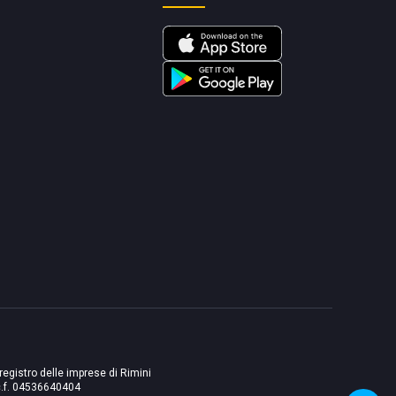
 registro delle imprese di Rimini
./c.f. 04536640404