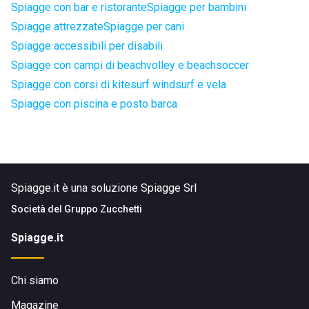
Spiagge con bar e ristorante
Spiagge per bambini
Spiagge attrezzate
Spiagge per cani
Spiagge accessibili per disabili
Spiagge con campi di beachvolley e beachsoccer
Spiagge con corsi di kitesurf windsurf e vela
Spiagge con piscina e posto barca
Spiagge.it è una soluzione Spiagge Srl
Società del
Gruppo Zucchetti
Spiagge.it
Chi siamo
Magazine