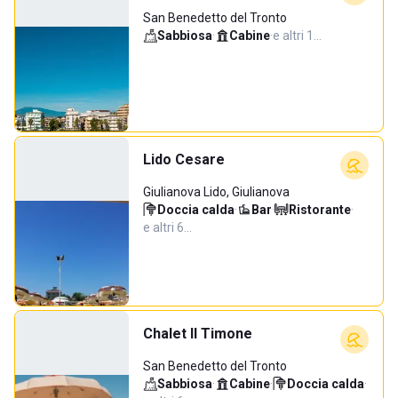
San Benedetto del Tronto
Sabbiosa
·
Cabine
·
e altri 1…
Lido Cesare
Giulianova Lido, Giulianova
Doccia calda
·
Bar
·
Ristorante
·
e altri 6…
Chalet Il Timone
San Benedetto del Tronto
Sabbiosa
·
Cabine
·
Doccia calda
·