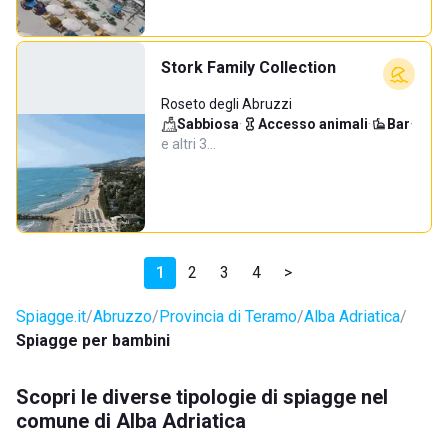
Stork Family Collection
Roseto degli Abruzzi
Sabbiosa
·
Accesso animali
·
Bar
·
e altri 3…
1
2
3
4
>
Spiagge.it
Abruzzo
Provincia di Teramo
Alba Adriatica
Spiagge per bambini
Scopri le diverse tipologie di spiagge nel
comune di Alba Adriatica