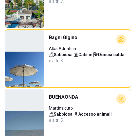
e altri 7…
Bagni Gigino
Alba Adriatica
Sabbiosa
·
Cabine
·
Doccia calda
·
e altri 8…
BUENAONDA
Martinsicuro
Sabbiosa
·
Accesso animali
·
e altri 5…