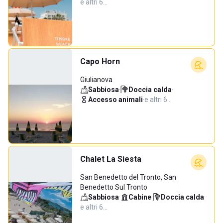
e altri 6…
Capo Horn
Giulianova
Sabbiosa
·
Doccia calda
·
Accesso animali
·
e altri 6…
Chalet La Siesta
San Benedetto del Tronto, San
Benedetto Sul Tronto
Sabbiosa
·
Cabine
·
Doccia calda
·
e altri 6…