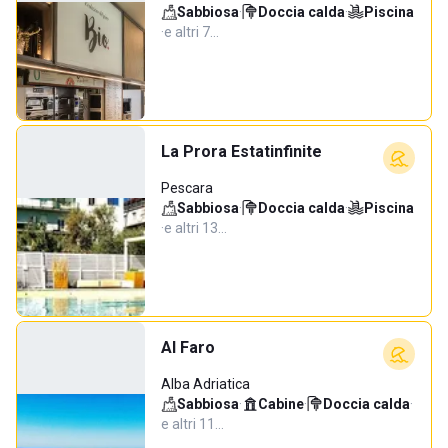
Sabbiosa
·
Doccia calda
·
Piscina
·
e altri 7…
La Prora Estatinfinite
Pescara
Sabbiosa
·
Doccia calda
·
Piscina
·
e altri 13…
Al Faro
Alba Adriatica
Sabbiosa
·
Cabine
·
Doccia calda
·
e altri 11…