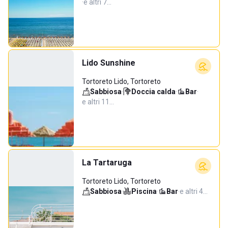
·
e altri 7…
Lido Sunshine
Tortoreto Lido, Tortoreto
Sabbiosa
·
Doccia calda
·
Bar
·
e altri 11…
La Tartaruga
Tortoreto Lido, Tortoreto
Sabbiosa
·
Piscina
·
Bar
·
e altri 4…